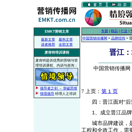
专题
|
精品
|
行业
|
EMKT营销文库
中国营销传播网
>
品牌经纬
> 
最新文章
最热文章
读者推荐
全部文章
晋江：
麦肯特培训课程
麦肯特提供优秀的营销与管
理培训课程、内训与咨询：
中国营销传播网， 2
领导者之剑 － 突破思维
7
上页：
第 1 页
情境领导
经理人之培训
四：晋江面对“后营
1、成立晋江品牌
城市品牌建设，是
工程和全政工作，需