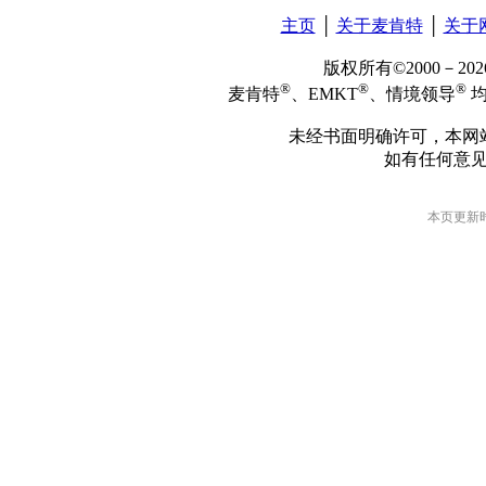
主页
│
关于麦肯特
│
关于
版权所有©2000－2
®
®
®
麦肯特
、EMKT
、情境领导
均
未经书面明确许可，本网
如有任何意
本页更新时间: