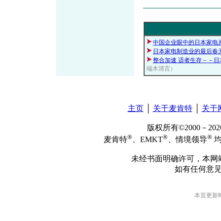
中国企业眼中的日本家电
日本家电制造业的最后春
整合加速 适者生存－－
端木清言）
主页
│
关于麦肯特
│
关于
版权所有©2000－2
®
®
®
麦肯特
、EMKT
、情境领导
均
未经书面明确许可，本网
如有任何意
本页更新时间: