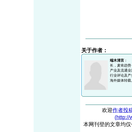
关于作者：
端木清言
： 
长，麦肯趋势
产业及流通业
行业评论及产
海外媒体转载。垂
欢迎
作者投
(http:/
本网刊登的文章均仅