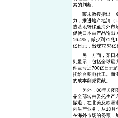
素的判断。
藤末教授指出：夏
力，推进地产地消（Local 
造基地转移至海外市
促使日本由产品输出国
16.4%，减少到71兆
亿日元，出现7253
另一方面，某日本
则显示：包括全球最
件巨亏近700亿日
托给台积电代工。而
的成本削减贡献。
另外，08年关闭英国
品全部转由委托生产
撤退，在北美及欧洲
内生产业务，从10
在海外市场的份额，