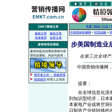
专题
|
精品
|
行业
|
EMKT营销文库
中国营销传播网
>
经营战略
>
最新文章
最热文章
读者推荐
全部文章
步美国制造业
麦肯特培训课程
麦肯特提供优秀的营销与管
理培训课程、内训与咨询：
在第三次全球产
中国营销传播网， 2
领导者之剑 － 突破思维
情境领导
经理人之培训
提要：
在全球信息化浪潮
到知识型经济，日本
本家电产业或将空洞
日制造产业链转移的