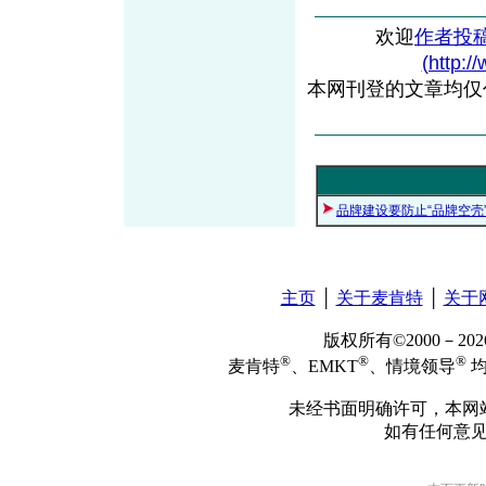
欢迎
作者投
(http:/
本网刊登的文章均仅
品牌建设要防止“品牌空壳
主页
│
关于麦肯特
│
关于
版权所有©2000－2
®
®
®
麦肯特
、EMKT
、情境领导
均
未经书面明确许可，本网
如有任何意