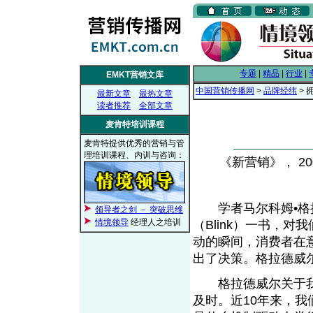
专题
|
精品
|
行业
|
EMKT营销文库
中国营销传播网
>
品牌经纬
> 
最新文章
最热文章
读者推荐
全部文章
麦肯特培训课程
麦肯特提供优秀的营销与管
理培训课程、内训与咨询：
《新营销》， 200
学者马尔科姆•格拉德威尔
领导者之剑 － 突破思维
情境领导
经理人之培训
（Blink）一书，
动的瞬间，消费者在
出了决策。格拉德威尔
格拉德威尔关于我
及时。近10年来，