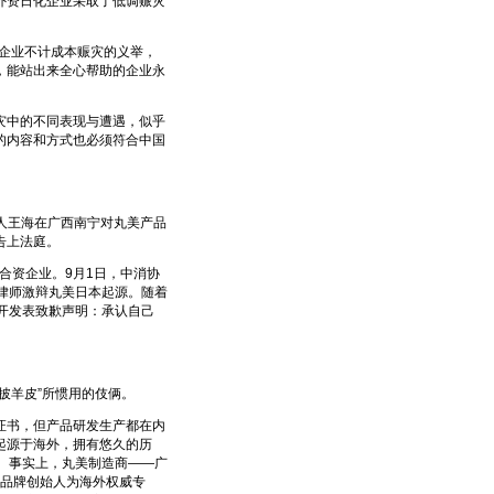
外资日化企业采取了低调赈灾
企业不计成本赈灾的义举，
人，能站出来全心帮助的企业永
中的不同表现与遭遇，似乎
的内容和方式也必须符合中国
人王海在广西南宁对丸美产品
告上法庭。
合资企业。9月1日，中消协
律师激辩丸美日本起源。随着
开发表致歉声明：承认自己
披羊皮”所惯用的伎俩。
书，但产品研发生产都在内
起源于海外，拥有悠久的历
。事实上，丸美制造商——广
称品牌创始人为海外权威专