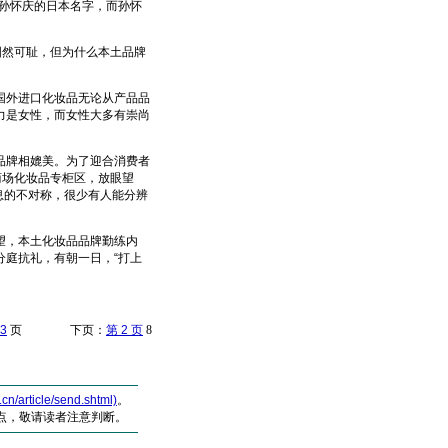
理孙怀庆的日本名字，而孙怀
然可耻，但为什么本土品牌
外进口化妆品无论从产品品
力是女性，而女性大多有崇尚
牌相媲美。为了迎合消费者
商场化妆品专柜区，放眼望
息的不对称，很少有人能分辨
望，本土化妆品品牌勤练内
庭抗礼，有朝一日，“打上
3
页 下页：
第 2 页
8
article/send.shtml)
。
点，敬请读者注意判断。