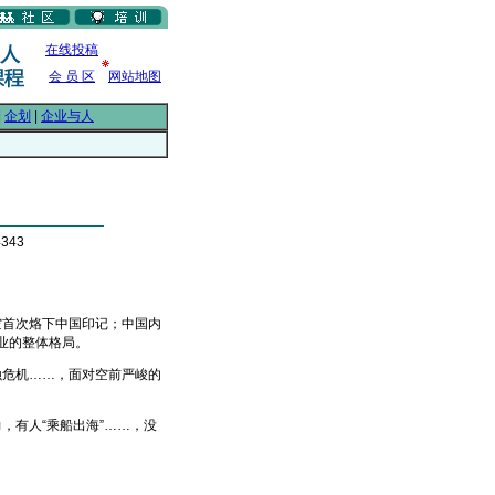
在线投稿
会 员 区
网站地图
|
企划
|
企业与人
343
首次烙下中国印记；中国内
业的整体格局。
危机……，面对空前严峻的
有人“乘船出海”……，没