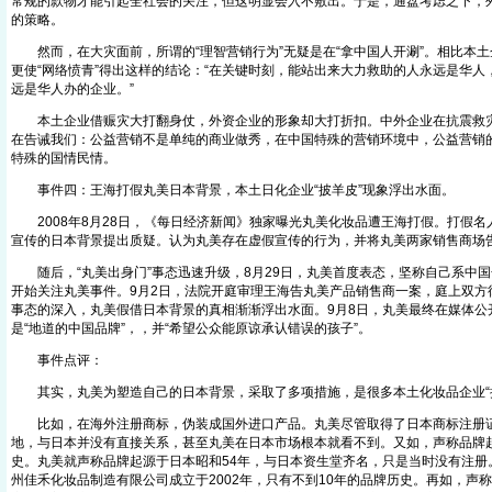
常规的款物才能引起全社会的关注，但这明显会入不敷出。于是，通盘考虑之下，
的策略。
然而，在大灾面前，所谓的“理智营销行为”无疑是在“拿中国人开涮”。相比本土
更使“网络愤青”得出这样的结论：“在关键时刻，能站出来大力救助的人永远是华
远是华人办的企业。”
本土企业借赈灾大打翻身仗，外资企业的形象却大打折扣。中外企业在抗震救灾
在告诫我们：公益营销不是单纯的商业做秀，在中国特殊的营销环境中，公益营销
特殊的国情民情。
事件四：王海打假丸美日本背景，本土日化企业“披羊皮”现象浮出水面。
2008年8月28日，《每日经济新闻》独家曝光丸美化妆品遭王海打假。打假名
宣传的日本背景提出质疑。认为丸美存在虚假宣传的行为，并将丸美两家销售商场
随后，“丸美出身门”事态迅速升级，8月29日，丸美首度表态，坚称自己系中国
开始关注丸美事件。9月2日，法院开庭审理王海告丸美产品销售商一案，庭上双方
事态的深入，丸美假借日本背景的真相渐渐浮出水面。9月8日，丸美最终在媒体公
是“地道的中国品牌”，，并“希望公众能原谅承认错误的孩子”。
事件点评：
其实，丸美为塑造自己的日本背景，采取了多项措施，是很多本土化妆品企业“
比如，在海外注册商标，伪装成国外进口产品。丸美尽管取得了日本商标注册证
地，与日本并没有直接关系，甚至丸美在日本市场根本就看不到。又如，声称品牌
史。丸美就声称品牌起源于日本昭和54年，与日本资生堂齐名，只是当时没有注册
州佳禾化妆品制造有限公司成立于2002年，只有不到10年的品牌历史。再如，声