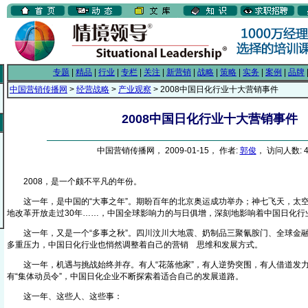
专题
|
精品
|
行业
|
专栏
|
关注
|
新营销
|
战略
|
策略
|
实务
|
案例
|
品牌
中国营销传播网
>
经营战略
>
产业观察
> 2008中国日化行业十大营销事件
2008中国日化行业十大营销事件
中国营销传播网， 2009-01-15， 作者:
郭俊
， 访问人数: 4
2008，是一个颇不平凡的年份。
这一年，是中国的“大事之年”。期盼百年的北京奥运成功举办；神七飞天，太空
地改革开放走过30年……，中国全球影响力的与日俱增，深刻地影响着中国日化行
这一年，又是一个“多事之秋”。四川汶川大地震、奶制品三聚氰胺门、全球金融
多重压力，中国日化行业也悄然调整着自己的营销
思维和发展方式。
From EMKT.com.cn
这一年，机遇与挑战始终并存。有人“花落他家”，有人逆势突围，有人借道发力，
有“集体动员令”，中国日化企业不断探索着适合自己的发展道路。
这一年、这些人、这些事：