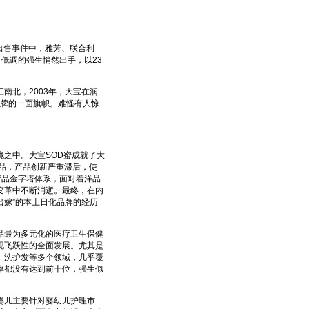
出售事件中，雅芳、联合利
低调的强生悄然出手，以23
南北，2003年，大宝在润
品牌的一面旗帜。难怪有人惊
之中。大宝SOD蜜成就了大
产品，产品创新严重滞后，使
产品金字塔体系，面对着洋品
变革中不断消逝。最终，在内
出嫁”的本土日化品牌的经历
最为多元化的医疗卫生保健
现飞跃性的全面发展。尤其是
、洗护发等多个领域，几乎覆
率都没有达到前十位，强生似
婴儿主要针对婴幼儿护理市