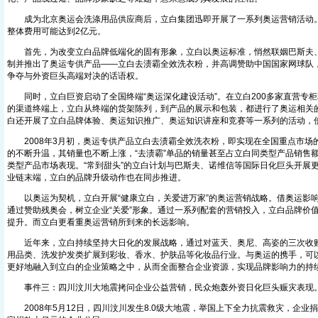
成为北京奥运会洗涤用品供应商后，立白集团迅即开展了一系列奥运营销活动。
整体费用可能达到2亿元。
首先，为改变立白品牌低端化的固有形象，立白以奥运标准，悄然联姻巴斯夫、
制并推出了奥运专供产品——立白去渍霸全效洗衣粉，并高调赞助中国国家网球队
争夺与外资巨头高端对决的话语权。
同时，立白巨资启动了全国终端“奥运深化建设活动”。在立白200多家直营专柜和
的渠道终端上，立白从终端的货架陈列，到产品的展示和包装，都进行了奥运相关的
白还开展了立白品牌体验、奥运知识推广、奥运知识讲座和竞赛等一系列的活动，
2008年3月初，奥运专供产品立白去渍霸全效洗衣粉，即实现在全国重点市场
的不断升温，其销量也不断上涨，“去渍霸”单品的销量甚至占立白同类型产品销售
类型产品市场表现。“常到甜头”的立白计划与巴斯夫、诺维信等国际日化巨头开展
业链末端，立白的品牌升级动作也在同步推进。
以奥运为契机，立白开展“健康立白，关爱进万家”的奥运营销战略。借奥运影响力
通过赞助残奥会，树立企业“关爱”形象。通过一系列配套的营销投入，立白品牌价
提升。而立白更看重奥运营销所到来的长远影响。
近年来，立白持续坚持大日化的发展战略，通过对蓝天、奥尼、高姿的三次收购
用品类、洗发护发类扩展到彩妆、香水、护肤品等化妆品行业。与奥运的携手，可
更好地融入到立白的企业策略之中，从而全面整合企业资源，实现品牌影响力
事件三：四川汶川大地震拷问企业公益营销，民众炮轰外资日化巨头赈灾表现
2008年5月12日，四川汶川发生8.0级大地震，举国上下全力抗震救灾，企业