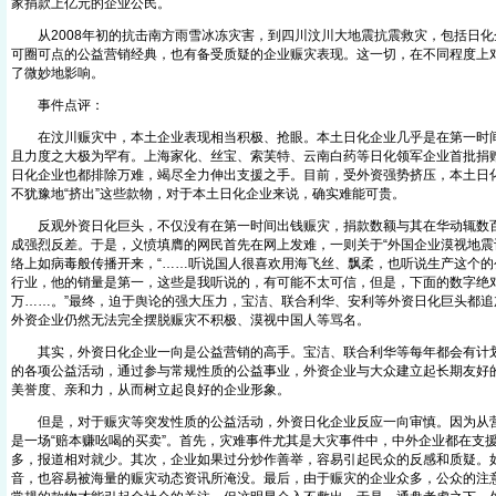
家捐款上亿元的企业公民。
从2008年初的抗击南方雨雪冰冻灾害，到四川汶川大地震抗震救灾，包括日化
可圈可点的公益营销经典，也有备受质疑的企业赈灾表现。这一切，在不同程度上
了微妙地影响。
事件点评：
在汶川赈灾中，本土企业表现相当积极、抢眼。本土日化企业几乎是在第一时间
且力度之大极为罕有。上海家化、丝宝、索芙特、云南白药等日化领军企业首批捐
日化企业也都排除万难，竭尽全力伸出支援之手。目前，受外资强势挤压，本土日
不犹豫地“挤出”这些款物，对于本土日化企业来说，确实难能可贵。
反观外资日化巨头，不仅没有在第一时间出钱赈灾，捐款数额与其在华动辄数百
成强烈反差。于是，义愤填膺的网民首先在网上发难，一则关于“外国企业漠视地震
络上如病毒般传播开来，“……听说国人很喜欢用海飞丝、飘柔，也听说生产这个的
行业，他的销量是第一，这些是我听说的，有可能不太可信，但是，下面的数字绝对
万……。”最终，迫于舆论的强大压力，宝洁、联合利华、安利等外资日化巨头都追
外资企业仍然无法完全摆脱赈灾不积极、漠视中国人等骂名。
其实，外资日化企业一向是公益营销的高手。宝洁、联合利华等每年都会有计划
的各项公益活动，通过参与常规性质的公益事业，外资企业与大众建立起长期友好
美誉度、亲和力，从而树立起良好的企业形象。
但是，对于赈灾等突发性质的公益活动，外资日化企业反应一向审慎。因为从营
是一场“赔本赚吆喝的买卖”。首先，灾难事件尤其是大灾事件中，中外企业都在支
多，报道相对就少。其次，企业如果过分炒作善举，容易引起民众的反感和质疑。
音，也容易被海量的赈灾动态资讯所淹没。最后，由于赈灾的企业众多，公众的注