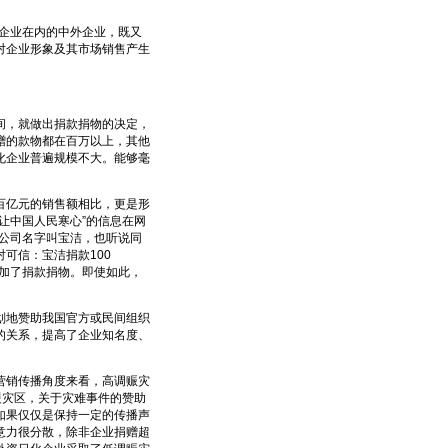
企业在内的中外企业，既又
对企业形象及其市场销售产生
，就做出捐款捐物的决定，
赠的款物都在百万以上，其他
化企业普遍规模不大。能够毫
亿元的销售额相比，更是形
让中国人民寒心”的信息在网
公司名字叫宝洁，也听说同
可信：宝洁捐款100
加了捐款捐物。即使如此，
地赞助我国官方或民间组织
的关系，提高了企业知名度、
销传播角度来看，高调赈灾
援灾区，关于灾难事件的赞助
如果仅仅是保持一定的传播声
意力很分散，除非企业捐赠超