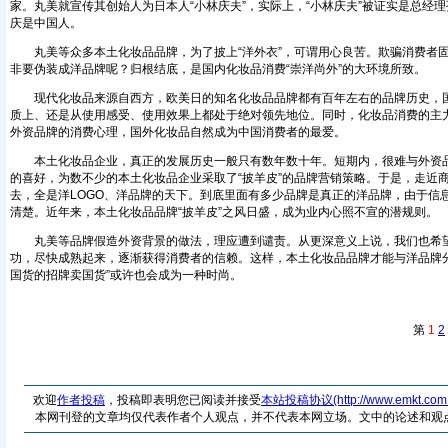
家。丸美就宣传其创始人为日本人“小林庆夫”，实际上，“小林庆夫”被证实是总经
庆是中国人。
丸美等众多本土化妆品品牌，为了披上“洋外衣”，可谓用心良苦。欺骗消费者固
非要伪装成洋品牌呢？归根结底，是国内化妆品消费“崇洋尚外”的大环境所致。
现代化妆品来源自西方，欧美日的知名化妆品品牌都有百年左右的品牌历史，国
质上、还是从使用感受、使用效果上都处于绝对领先地位。同时，化妆品消费的主
外资品牌的消费心理，国外化妆品自然成为中国消费者的最爱。
本土化妆品企业，真正的发展历史一般只有数年数十年。短期内，很难与外资品
的喜好，为数不少的本土化妆品企业采取了“披羊皮”的品牌营销策略。于是，走近
去，全是洋LOGO、洋品牌的天下。到底里面有多少品牌是真正的洋品牌，由于信
清楚。近年来，本土化妆品品牌“披羊皮”之风日盛，成为业内心照不宣的潜规则。
丸美等品牌假造外资背景的做法，理应遭到谴责。从更深意义上说，我们也希
功，尽快成熟起来，逐渐获得消费者的信赖。这样，本土化妆品品牌才能与洋品牌分
国货的招牌卖国货”或许也会成为一种时尚。
第
1
2
欢迎
作者投稿
，投稿即表明您已阅读并接受
本站投稿协议(http://www.emkt.com.cn/
本网刊登的文章均仅代表作者个人观点，并不代表本网立场。文中的论述和观