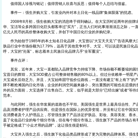
值得国人珍视与铭记；值得营销人欣喜与反思；值得每个人总结与借鉴。
事件一：强生并购大宝，引发业内外对本土日化一线品牌“集体陨落”的忧虑。
2008年8月初，强生收购大宝的消息终于得到确认。在大宝历时近两年的挂牌
华、宝洁等众多跨国日化巨头都客串过“买方”，正当人们对此事渐渐淡忘之际，一直
亿元人民币的高价整体收购大宝，并创下中国日化行业的并购纪录。
作为始创于1985年的本土知名日化品牌，大宝曾以“大宝天天见”广告语风靡大江
肤品行业中市场份额为17.79%，远高于其他竞争对手。大宝，可以说是民族日化
呼，大宝的“沦落”，标志着本土民族日化品牌几乎“全军覆没”。
事件点评：
其实，近年来，大宝一直都陷入品牌竞争力持续下降、市场份额不断萎缩的困境
宝昔日的辉煌，大宝SOD蜜占公司整体销售额的80%以上。但过分依赖单一明星
大宝成长后劲乏力。并且，大宝始终固守低价位路线，一直没有建立“有上有下”的
牌不断抢滩国内日化市场，企业的利润空间越来越小，突出重围的可能也在迟缓的
外的压力面前，大宝选择了出售自己。大宝，似乎就是大部分“已经出嫁”或者“等待
范本。
与此同时，强生在华发展的道路也不平坦。美国强生是世界上最具综合性、产品
品及消费者护理产品供应商。但是强生在国际上的优异变现，并没有让它在中国实
在消费者及个人护理品上，尽管强生旗下产品涉足护肤品、彩妆、美容美发、香水
盖了化妆品行业的每个细分市场，但在每个细分市场上，强生旗下产品的市场占有
乎被定格成了“小众才用的品牌”，这让强生很是郁闷。
大宝并入强生之后，强生旗下化妆品类品牌形成了更为完整的品牌体系。强生