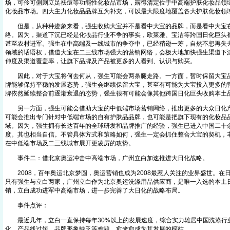
场，可伶可俐则立足祛痘等功能性化妆品市场，露得清定位于中高端护肤化妆品领
化妆品市场。四大主力化妆品品牌互为补充，可以最大限度地覆盖各大护肤化妆领
但是，从种种迹象来看，强生收购大宝并不是看中大宝的品牌，而是看中大宝
络。因为，渠道下沉已经是化妆品行业不争的事实，欧莱雅、宝洁等跨国日化巨头
甚至农村进军。强生在中高端及一线城市的争夺中，已经稍逊一筹，自然不想再失
领域的话语权，借道大宝在二三线市场强大的营销网络，会极大地加快强生渠道下
伸度及渠道覆盖率，让旗下品牌及产品被更多的人看到、认识与购买。
因此，对于大宝将何去何从，强生可能会两条腿走路。一方面，暂时保留大宝品牌
牌能够保持平稳的发展态势，强生会继续保留大宝，甚至有可能为大宝投入更多的
牌依然延续整合前逐渐衰退的态势，强生很有可能会像其他跨国日化巨头收购本土品
另一方面，强生可能会借助大宝的中低端市场营销网络，推出更多的大众日化产
可能会推出专门针对中低端市场的自有护肤品品牌，也可能是把旗下现有的化妆品
域。因为，强生拥有长达百年的全球研发和品牌推广的经验，强生已进入中国二十
度。其也相当自信。不管具体方式和策略如何，强生一定会抓住整合大宝的契机，
在中低端市场及二三线城市展开更凌厉的攻势。
事件二：借北京奥运冲击中高端市场，广州立白加速推进大日化战略。
2008，百年奥运北京梦圆，奥运营销也成为2008最惹人关注的业界盛世。在
只有强生与立白两家，广州立白作为北京奥运洗涤用品供应商，是唯一入选的本土
销，立白成功进军中高端市场，进一步完善了大日化的战略布局。
事件点评：
最近几年，立白一直保持每年30%以上的发展速度，综合实力雄居中国洗涤行
化、产品线过短、品牌形象缺乏等难题，愈来愈成为其发展的桎枯。