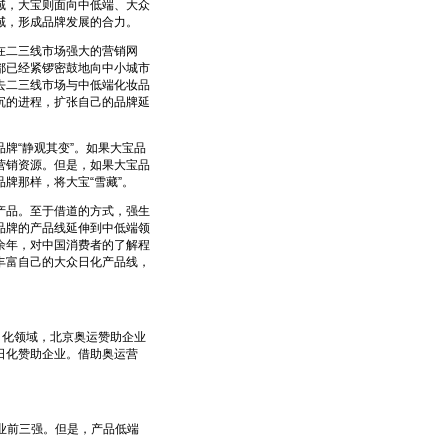
域，大宝则面向中低端、大众
域，形成品牌发展的合力。
在二三线市场强大的营销网
都已经紧锣密鼓地向中小城市
去二三线市场与中低端化妆品
沉的进程，扩张自己的品牌延
“静观其变”。如果大宝品
营销资源。但是，如果大宝品
牌那样，将大宝“雪藏”。
品。至于借道的方式，强生
品牌的产品线延伸到中低端领
余年，对中国消费者的了解程
丰富自己的大众日化产品线，
日化领域，北京奥运赞助企业
日化赞助企业。借助奥运营
业前三强。但是，产品低端