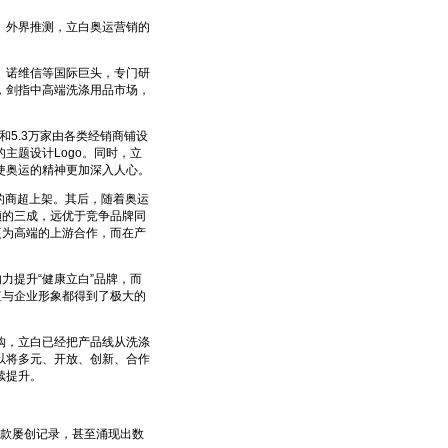
外界推测，立白奥运营销的
诺维信等国际巨头，专门研
，剑指中高端洗涤用品市场，
5.3万家由各类经销商铺设
主题设计Logo。同时，立
使奥运的精神更加深入人心。
的商超上架。其后，随着奥运
额的三成，远优于竞争品牌同
更为高端的上游合作，而在产
提升“健康立白”品牌，而
值与企业形象都得到了极大的
，立白已经把产品线从洗涤
以将多元、开放、创新、合作
的持续提升。
。
捐款屡创记录，甚至涌现出数