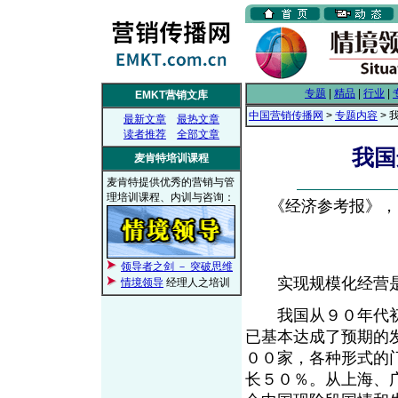
专题
|
精品
|
行业
|
EMKT营销文库
中国营销传播网
>
专题内容
> 
最新文章
最热文章
读者推荐
全部文章
我国
麦肯特培训课程
麦肯特提供优秀的营销与管
理培训课程、内训与咨询：
《经济参考报》， 20
领导者之剑 － 突破思维
实现规模化经营是
情境领导
经理人之培训
我国从９０年代初
已基本达成了预期的
００家，各种形式的
长５０％。从上海、