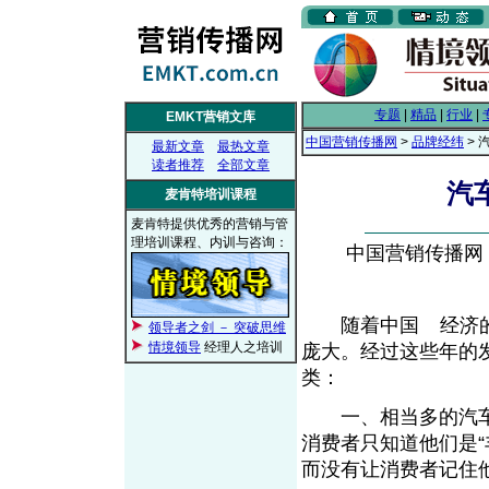
专题
|
精品
|
行业
|
EMKT营销文库
中国营销传播网
>
品牌经纬
> 
最新文章
最热文章
读者推荐
全部文章
汽
麦肯特培训课程
麦肯特提供优秀的营销与管
理培训课程、内训与咨询：
中国营销传播网， 2
随着中国
经济
领导者之剑 － 突破思维
From EMKT.com.cn
情境领导
经理人之培训
庞大。经过这些年的
类：
一、相当多的汽车
消费者只知道他们是“丰
而没有让消费者记住