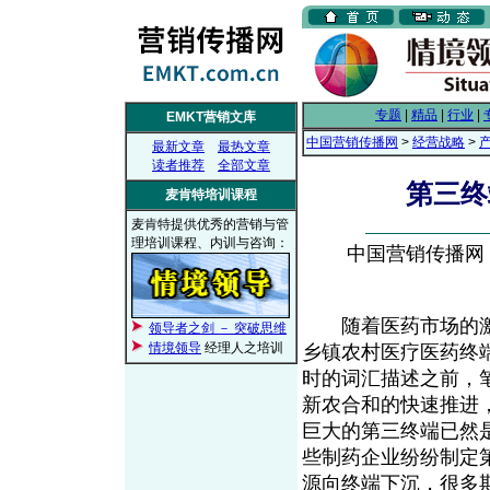
专题
|
精品
|
行业
|
EMKT营销文库
中国营销传播网
>
经营战略
>
最新文章
最热文章
读者推荐
全部文章
第三终
麦肯特培训课程
麦肯特提供优秀的营销与管
理培训课程、内训与咨询：
中国营销传播网， 2
随着医药市场的激
领导者之剑 － 突破思维
情境领导
经理人之培训
乡镇农村医疗医药终
时的词汇描述之前，
新农合和的快速推进
巨大的第三终端已然
些制药企业纷纷制定
源向终端下沉，很多