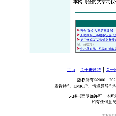
本网刊登的文章均仅
整合 置换 共赢第三终端
新时期第三终端市场运作
第三终端OTC营销创新策
超、吕红涛）
中小药企第三终端的博弈
主页
│
关于麦肯特
│
关于
版权所有©2000－2
®
®
®
麦肯特
、EMKT
、情境领导
均
未经书面明确许可，本网
如有任何意
本页更新时间: