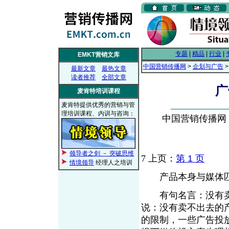
专题
|
精品
|
行业
|
EMKT营销文库
中国营销传播网
>
企划与广告
最新文章
最热文章
读者推荐
全部文章
广
麦肯特培训课程
麦肯特提供优秀的营销与管
理培训课程、内训与咨询：
中国营销传播网， 2
领导者之剑 － 突破思维
7
上页：
第 1 页
情境领导
经理人之培训
产品本身与媒
有句名言：没有卖
说：没有卖不出去的
的限制，一些广告投