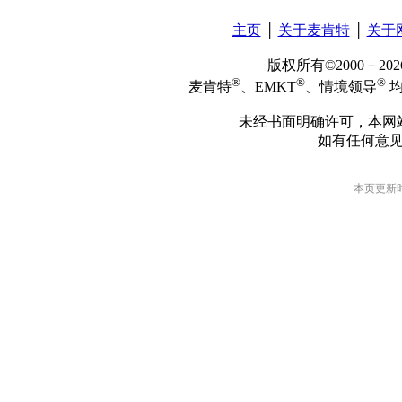
主页
│
关于麦肯特
│
关于
版权所有©2000－2
®
®
®
麦肯特
、EMKT
、情境领导
均
未经书面明确许可，本网
如有任何意
本页更新时间: