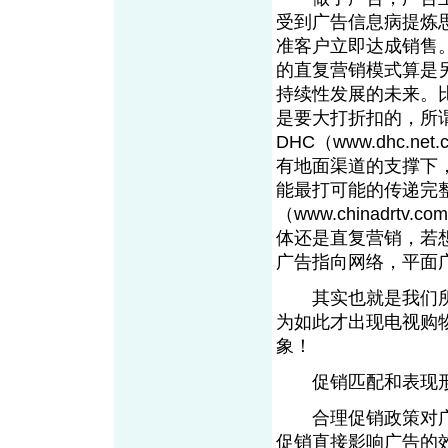
受到广告信息病提炼
准客户立即达成销售
的直复营销模式算是
持续性发展的未来。
是要大打折扣的，所
DHC（www.dh
c
.n
有地面渠道的支撑下
能最打可能的传递完
（www.chinadrt
v
.c
体还是直复营销，若
广告指向网络，平
其实也就是我们所
为如此才出现电视购
象！
促销匹配和表现
合理促销政策对广
促销直接影响广告的