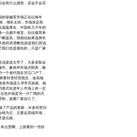
后会有什么感觉，还会不会买
国的保健茶市场正在以每年
标准，增长太快，市场肯定死
化底蕴厚实，中国有几千年的
格一点都不便宜。往往最简单
不断提高，我相信如果选择长
天然药所垄断也就是我们所说
艺我们也是领先的，只是厂家
说渠道太窄了，大多采取会
撤市。象徐州市场夕阳美，敬
的一个省代现在另立门户了，
厂家要转变经营观念，改高端
衰老市场进入寻常百姓家。核
的形式在老年人市场上有一定
出去也许就是另一片广阔的天
受制，就看厂家自己了。
做了产品的更新，许多经营功
会销为主，主要走高端市场，
才是出路。
，有点贵啊。上面看到一些好