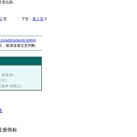
才是出路。
2
页 下页：
第 2 页
8
article/send.shtml)
。
点，敬请读者注意判断。
者：薛家海）
李文印）
世纪福来·郝振义）
法
注册商标