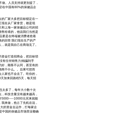
不做。人员支持就更别提了，
!在中国有80%的保健品企
的厂家大多把目标锁定在一
正现在从厂家拿货，都是现
天和上海一家保健品公司的招
销售给谁的，他说我们当然是
品要是在终端被消费者抢着
的回答:我们现在生产的产
人，就是我自己在商场见了。
资金打造招商会，把目标琐
没有任何销售力)钱骗到手
的好，顾客不认同，甚至有的
销商干什么。。后果可想而
会人家也不会去了。吃你的，
3天加来回路程5天，每天招
也太多了，每年大小数十次
点，科技含量没有越来越高，
-----10000元买来就能
，我来做，抢占了先机在说，
当大的资金去运作，打每家企
可是中国的保健品市场营业额确