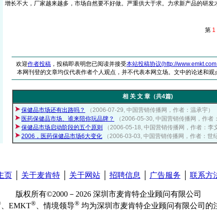
增长不大，厂家越来越多，市场自然要不好做。严重供大于求。力求新产品的研发
第
1
欢迎
作者投稿
，投稿即表明您已阅读并接受
本站投稿协议(http://www.emkt.com.cn/
本网刊登的文章均仅代表作者个人观点，并不代表本网立场。文中的论述和观
相 关 文 章（共4篇)
保健品市场还有出路吗？
（2006-07-29, 中国营销传播网，作者：温承宇）
医药保健品市场、谁来陪你玩品牌？
（2006-05-30, 中国营销传播网，作
保健品市场启动阶段的五个原则
（2006-05-18, 中国营销传播网，作者：
2006，医药保健品市场6大变化
（2006-03-03, 中国营销传播网，作者：
主页
│
关于麦肯特
│
关于网站
│
招聘信息
│
广告服务
│
联系方
版权所有©2000－2026 深圳市麦肯特企业顾问有限公司
®
®
®
、EMKT
、情境领导
均为深圳市麦肯特企业顾问有限公司的