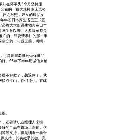
孕妇在怀孕头3个月坚持服
2年公布的一份大规模临床试验
万，反之对照，妇女的畸胎发
今年年初日本厚生省已正式宣
定必将大大促进生物素在日本
行计划生育以来。大多每家都是
推广的，只要请孕妇的那一半
前辈交的，与我无关，呵呵）
，可是那些老做药做保健品
好。06年下半年用诚信来铺
端不好做了，想退休了。我
来指点江山，你们还小。在此
借鉴。
了，还要请职业经理人来操
多好的产品在市场上滞销。这
划等等支持，但是细看一看合
%提供支持，其实微乎其微。完