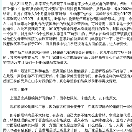
进入21世纪后，科学家先后发现了生物素有不少令人感兴趣的新用途。例如，
用“叶酸＋生物素”复合制剂可以预防“脊柱裂隙婴儿”等畸胎。据日本厚生省在200
结果，凡是在怀孕头3个月坚持服用“叶酸＋生物素”的妇女，其畸胎发生率为0/10
生率则高达49/10万。由此可见，叶酸与生物素配伍可有效预防畸胎形成。据悉，
布，将生物素与叶酸均作为该国孕妇的强制摄取营养物。可以肯定，厚生省这一决
的销售。在此不要我说了吧，0/10万的概念我想本身就是很好的宣传，我国自实
一个孩子，就是有2个3个也没有人愿意生下畸形儿的，产品在妇幼保健院应该很好
或他们父母亲到医院的会议室听听注意孕妇的健康讲座（略微恐吓一下，恐吓一词
我想购买率不会低于70%，而且目前来说几乎还没有这方面的竞品，进入者要快。
06年新产品新需求还很多，经销商40亿的资金还在银行，这几年虽然市场不好
的，其实并没有伤元气，生产厂家讲良心才能做好产品，经销商有良心产品才销售的
垫市场07年让我们一起把保健品市场做大。
尾声：最近和三株和哈慈一些高层的朋友接触很多，总是听说会议不好做了，终
在此说一声你们做不了闲云野鹤，中国的保健品需要你们。象吴老这样的年纪还出
感谢三株的兄弟在山东对我的招待，真心希望你们能象以前那样再次辉煌。
作者：东侠
上面是应某报编辑所写的稿子，因字数限制。未能完成。以下接原文。
现在谈谈经销商和厂家，因为蒙古药博会要开了，在此希望能给经销商们一些
如今的经销商是不大好做，有点钱，自己大多不懂怎么去营销。拿现金做代理
盘，销售经理的选对于否直接决定市场成败。进入市场一点保障都没有。造成了许
一方面是经销商的问题，另一方面厂家也是虚假承诺，什么赠品，广告，人员，策
同80%都有猫腻的。广告费用是以进货量来计的，一般厂家是按进货量5%---10