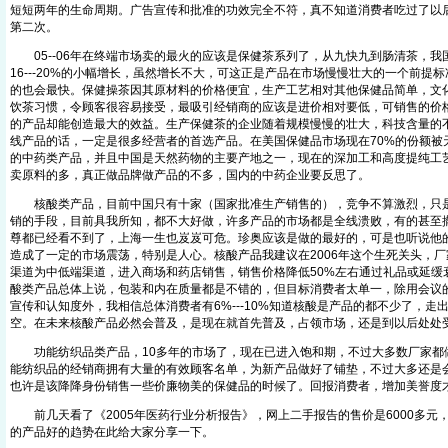
短短两年的生命周期。广告宣传和批准的功效完全不符，真不知道消费者吃过了以
第二次。
05--06年在终端市场卖的最火的应该是保健茶系列了，从九快九到肠清茶，我
16---20%的小幅增长，虽然增长不大，可这正是产品在市场慢慢壮大的一个前提
的也会最快。保健操茶因其原材料的价格便宜，生产工艺相对其他保健品简单，文
饮茶习惯，令顾客很容易接受，最吸引经销商的应该是进价相对要低，可销售的价
的产品却能创造最大的效益。生产保健茶的企业随着规模慢慢的壮大，科技含量的
线产品的话，一定是很多经营者的首选产品。在美国保健品市场现在70%的份额被
的中药类产品，并且中国是天然药物的主要产地之一，现在的深加工和高度提纯工
卖原料的多，真正做品牌做产品的不多，国内的中药企业要反思了。
核酸类产品，目前中国只有十家（国家批准生产销售的），竞争不算激烈，只是
销的手段，目前具我所知，都不大好做，许多产品的市场都是全线溃败，有的甚至
尊都已经看不到了，上海一生也岌岌可危。珍奥应该是做的最好的，可是也听说他
造成了一定的市场震荡，特别是人心。核酸产品我建议在2006年这个生死关头，
渠道为中低端渠道，进入商场和药店销售，销售价格降低50%左右通过礼品或延缓
酸类产品总体上说，包装和内在质量都是不错的，但目标消费者太单一，除用会议
宣传和认知度外，我相信总体消费者有6%---10%知道核酸是产品的都不少了，走
空。在未来核酸产品必然会普及，是现在就首先普及，占领市场，还是到以后处处
功能纺织品类产品，10多年的市场了，现在已进入饱和期，不过大多数厂家都
能纺织品的经销商拥有大量的有效顾客名单，为新产品做好了铺垫，不过大多还是
也许是该降降身份销售一些价廉物美的保健品的时候了。回报消费者，增加美誉度
前几天看了《2005年医药行业分析报告》，网上二手报告的售价是6000多元
的产品好的趋势在此给大家分享一下。