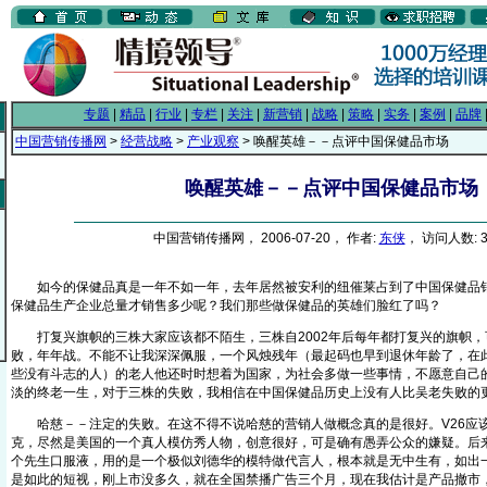
专题
|
精品
|
行业
|
专栏
|
关注
|
新营销
|
战略
|
策略
|
实务
|
案例
|
品牌
中国营销传播网
>
经营战略
>
产业观察
> 唤醒英雄－－点评中国保健品市场
唤醒英雄－－点评中国保健品市场
中国营销传播网， 2006-07-20， 作者:
东侠
， 访问人数: 3
如今的保健品真是一年不如一年，去年居然被安利的纽催莱占到了中国保健品销
保健品生产企业总量才销售多少呢？我们那些做保健品的英雄们脸红了吗？
打复兴旗帜的三株大家应该都不陌生，三株自2002年后每年都打复兴的旗帜，
败，年年战。不能不让我深深佩服，一个风烛残年（最起码也早到退休年龄了，在
些没有斗志的人）的老人他还时时想着为国家，为社会多做一些事情，不愿意自己
淡的终老一生，对于三株的失败，我相信在中国保健品历史上没有人比吴老失败的
哈慈－－注定的失败。在这不得不说哈慈的营销人做概念真的是很好。V26应
克，尽然是美国的一个真人模仿秀人物，创意很好，可是确有愚弄公众的嫌疑。后
个先生口服液，用的是一个极似刘德华的模特做代言人，根本就是无中生有，如出
是如此的短视，刚上市没多久，就在全国禁播广告三个月，现在我估计是产品撤市