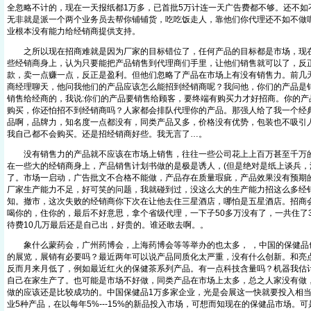
全忽略不计的，现在一天报纸都1万多，已首批5万计连一天广告费都不够。还不如
无非就是派一个两个业务员去帮你铺铺货，吃吃饭走人，靠他们你代理还不如不做呢
业根本没有能力给经销商提供支持。
之所以现在招商难就是因为厂家的目标错位了，任何产品的目标都是市场，现在
些经销商身上，认为只要能把产品销售到代理商们手里，让他们销售就可以了，反
款，卖一点赚一点，反正是盈利。但他们忽略了产品在市场上有没有销售力。前几
商经理聊天，他问我他们的产品应该怎么能招到经销商呢？我问他，你们的产品是
销售给经商的，我说:你们的产品要销售给顾客，要终端有购买力才好招商。你的产
购买，你还怕招不到经销商吗？人家都会排队代理你的产品。那强人给了我一个经典
品啊，品牌力，知名度一点都没有，同类产品又多，价格没有优势，包装也不吸引
我自己都不会购买。还是招经销商好些。我无言了…。
没有销售力的产品就不应该在市场上销售，往往一些公司花上上百万甚至千万的
在一些大的经销商身上，产品销售计划书做的是极是诱人，(但是绝对是纸上谈兵，
了。市场一启动，广告批文不合格不能做，产品存在质量瑕疵，产品效果没有预期
厂家生产能力不足，好可笑的问题，我就碰到过，没这么大的生产能力招这么多经
知。撤市，这次失败的经销商你下次在让他去住三星酒店，哪怕是五星酒店。招商
喝你的，住你的，最后不好意思，拿个省级代理，一下子50多万没有了，一共住了
待费10几万最后还是自己出，好贵的。谁还敢去啊。。
象什么蒙药会，广州药博会，上海药博会等等举办的也太多， ，中国的保健品
的展览，展销有必要吗？最近两年可以说产品同质化太严重，没有什么创新。和亮
反而月来月低了，例如最近红火的保健茶系列产品。有一点科技含量吗？机器我估计5000
自己在家生产了。也可能是市场不好做，同类产品在市场上太多，总之人家没有做
做的应该还是比较成功的。中国保健品1万多家企业，光是会展这一快就要投入相
业5种产品，在以每年5%---15%的新品投入市场，可想而知现在的保健品市场。