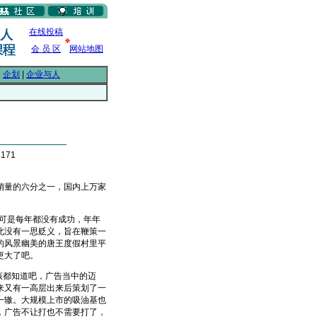
在线投稿
会 员 区
网站地图
|
企划
|
企业与人
171
量的六分之一，国内上万家
可是每年都没有成功，年年
此没有一思贬义，旨在鞭策一
的风景幽美的唐王度假村里平
更大了吧。
该都知道吧，广告当中的迈
来又有一高层出来后策划了一
一辙。大规模上市的吸油基也
，广告不让打也不需要打了，