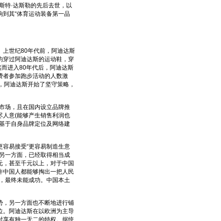
斯特·达斯勒的先后去世，以
到其“体育运动装备第一品
上世纪80年代前，阿迪达斯
均穿过阿迪达斯的运动鞋，穿
。然而进入80年代后，阿迪达斯
费者参加跑步活动的人数激
，阿迪达斯开始了坚守策略，
市场，且在国内设立品牌推
人意(能够产生销售利润也
基于自身品牌定位及网络建
容易接受“更容易制造生意
另一方面，已经取得相当成
元，甚至千元以上，对于中国
许中国人都能够掏出一把人民
，最终未能成功。中国本土
，另一方面也不断地进行铺
位。阿迪达斯在以欧洲为主导
时享有独一无二的特权。据统