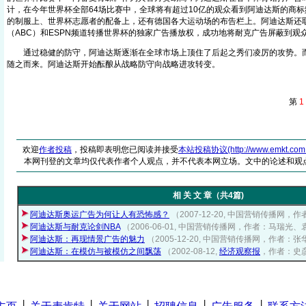
计，在今年世界杯全部64场比赛中，全球将有超过10亿的观众看到阿迪达斯的商
的制服上、世界杯志愿者的配备上，还有德国各大运动场的布告栏上。阿迪达斯还
（ABC）和ESPN频道转播世界杯的独家广告播放权，成功地将耐克广告屏蔽到观
通过稳健的防守，阿迪达斯逐渐在全球市场上顶住了后起之秀们凌厉的攻势。而
随之而来。阿迪达斯开始酝酿从战略防守向战略进攻转变。
第
1
欢迎
作者投稿
，投稿即表明您已阅读并接受
本站投稿协议(http://www.emkt.com.cn/
本网刊登的文章均仅代表作者个人观点，并不代表本网立场。文中的论述和观
相 关 文 章（共4篇)
阿迪达斯奥运广告为何让人有恐怖感？
（2007-12-20, 中国营销传播网，
阿迪达斯与耐克论剑NBA
（2006-06-01, 中国营销传播网，作者：马瑞光
阿迪达斯：再现情景广告的魅力
（2005-12-20, 中国营销传播网，作者：
阿迪达斯：在模仿与被模仿之间飘荡
（2002-08-12,
经济观察报
，作者：史