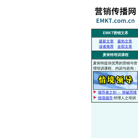
EMKT营销文库
最新文章
最热文章
读者推荐
全部文章
麦肯特培训课程
麦肯特提供优秀的营销与管
理培训课程、内训与咨询：
领导者之剑 － 突破思维
情境领导
经理人之培训