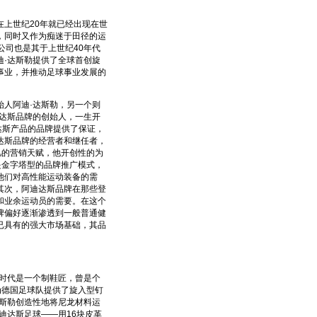
上世纪20年就已经出现在世
身，同时又作为痴迷于田径的运
公司也是其于上世纪40年代
迪·达斯勒提供了全球首创旋
事业，并推动足球事业发展的
人阿迪·达斯勒，另一个则
达斯品牌的创始人，一生开
达斯产品的品牌提供了保证，
达斯品牌的经营者和继任者，
凡的营销天赋，他开创性的为
是金字塔型的品牌推广模式，
他们对高性能运动装备的需
其次，阿迪达斯品牌在那些登
和业余运动员的需要。在这个
牌偏好逐渐渗透到一般普通健
已具有的强大市场基础，其品
时代是一个制鞋匠，曾是个
为德国足球队提供了旋入型钉
达斯勒创造性地将尼龙材料运
迪达斯足球——用16块皮革