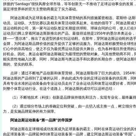
拼接的“Santiago”很快风靡全球市场，等等创新无一不推动了足球运动事业的发
届足球世界杯的官方主赞助商奠定了实力基础。
阿迪达斯成为足球装备的霸主与其体育营销的系列措施紧密相连。霍斯特·达斯
动员、运动队、大型比赛以及相关体育活动联系起来。在他的倡导下，阿迪达斯成
送运动鞋的公司，第一家与运动队签定长期提供球鞋、球袜合同的公司，使人们在
运动员们脚上穿着阿迪达斯新推出的产品。最值得追朔是1956年的墨尔本奥运会
牌——“墨尔本”，推出了改进型的多钉扣运动鞋。在那年，穿阿迪达斯运动鞋的选手
金牌，为阿迪达斯品牌价值的提升提供了足够的说服力。阿迪达斯积极赞助全球性
们心中的崇高地位，使之不仅为最优秀运动员提供大舞台，也为各种项目所使用的
好机会。因此，奥运会被阿迪达斯确定为最理想的赞助对象。与其他赞助商不同，
能实质性地融入比赛。同时，阿迪达斯与奥运选手和比赛的长期合作，使阿迪达斯
期的、坚实的联系。
点评：通过不断地产品创新和体育营销，阿迪达斯取得了巨大的成功。1954年和
阿迪达斯的产品得到了足够的认同，并由此成为专业的足球运动装备的供应商，同时
具有专业水准的运动装备由专业运动员走向了业余运动员和体育运动爱好者，而同
到整个体育运动行业。在这个道路上，阿迪达斯的成功可以这样总结：
（1）不断地技术（科技）创新是品牌保持领先和活力，实现专业化，最终赢得
（2）通过细分市场上的准确定位和突破，由一点切入或主推一点，树立细分市
力，是实施品牌延伸的有力保障。
阿迪达斯运动装备“第一品牌”的帝国梦
阿迪达斯在足球领域成功发展成为足球装备的霸主，同时在体育运动行业的其他
由足球装备第一品牌延伸到体育运动装备第一品牌，建立阿迪达斯运动装备“帝国”