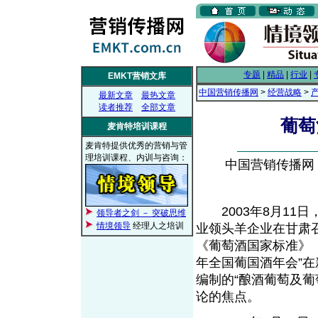
专题
|
精品
|
行业
|
EMKT营销文库
中国营销传播网
>
经营战略
>
最新文章
最热文章
读者推荐
全部文章
葡萄
麦肯特培训课程
麦肯特提供优秀的营销与管
理培训课程、内训与咨询：
中国营销传播网， 2
2003年8月11
领导者之剑 － 突破思维
情境领导
经理人之培训
业领头羊企业在甘肃
《葡萄酒国家标准》（GB
年全国葡国酒年会”
编制的“酿酒葡萄及
论的焦点。