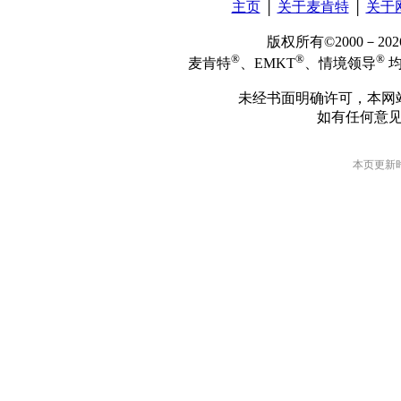
主页
│
关于麦肯特
│
关于
版权所有©2000－2
®
®
®
麦肯特
、EMKT
、情境领导
均
未经书面明确许可，本网
如有任何意
本页更新时间: