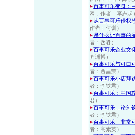
百事可乐变身：由
网，作者：李志起
从百事可乐侵权想
作者：何训）
是什么让百事的
者：岳淼）
百事可乐企业文
齐渊博）
百事可乐与可口
者：贾昌荣）
百事可乐小店拜访
者：李铁君）
百事可乐：中国
君）
百事可乐，论剑
者：李铁君）
百事可乐、非常
者：高素英）