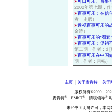
可口可乐、百事
2002年第七期，
百事可乐：在信
者：史彦）
透视百事可乐的
金涛）
百事可乐的“圈套”
百事可乐：促销
第二期，作者：刘
百事可乐在中国
期，作者：雷鸣）
主页
│
关于麦肯特
│
关于
版权所有©2000－2
®
®
®
麦肯特
、EMKT
、情境领导
均
未经书面明确许可，本网