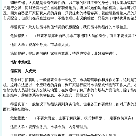
调研终端，大卖场是最有代表性的。以厂家的区域主管的身份，到大卖场或其它
员进行交谈，同时透露出想在当地招聘促销员，增加和她们沟通的桥梁，这样可以
况。因为自己是厂家招聘人员的身份，只要提出的待遇够高，就能引起促销人员的
市调配合，但我们在调查过程中，不能表现出市调的感觉，只是为了招聘优秀促销
得道真言：此方法能得到促销员的积极配合，我们能得到很好的市场信息。
危险指数： （只要不暴露出自己并非厂家招聘人员的身份，而且不要被其主
适用人群：资深业务员、市场部人员。
温情提醒：提出迫切的厂家招聘意愿，待遇也较高，最好秘密进行。
“骗”术第8道
假应聘，入虎穴
竞争对手招聘时，一般都要公布一些制度、市场运营动作和操作方案，这时是了
机。这种方法是以一个应聘者的身份，到厂家进行应聘市场部或销售部工作人员。
售部负责人员进行深入交谈与沟通，在沟通中了解厂家的市场与产品信息，除了能
组织结构、薪酬体系等机密信息。不入虎穴，焉得虎子？
得道真言：一般情况下能很快得到真实信息。但准备工作要做好，如对厂家的基
面的周密酝酿等。
危险指数： （不要大而全，主要了解政策、模式和薪酬，一定要伪装真实）
适用人群：资深业务员、市场专员、内务管理员。
温情提醒：真诚应聘的态度很重要，也可以编制一份假的个人简历。