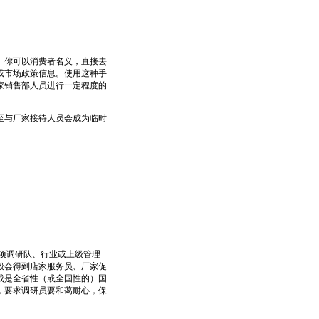
你可以消费者名义，直接去
或市场政策信息。使用这种手
家销售部人员进行一定程度的
与厂家接待人员会成为临时
项调研队、行业或上级管理
般会得到店家服务员、厂家促
成是全省性（或全国性的）国
，要求调研员要和蔼耐心，保