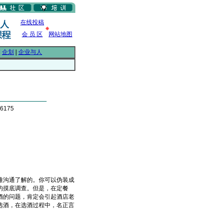
在线投稿
会 员 区
网站地图
|
企划
|
企业与人
6175
沟通了解的。你可以伪装成
的摸底调查。但是，在定餐
酒的问题，肯定会引起酒店老
选酒，在选酒过程中，名正言