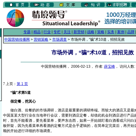
专题
|
精品
|
行业
|
专栏
|
关注
|
新营销
|
战略
|
策略
|
实务
|
案例
|
品牌
中国营销传播网
>
营销策略
>
市场调查
> 市场外调，“骗”术10道，招招见效
市场外调，“骗”术10道，招招见效
中国营销传播网， 2006-02-13， 作者:
薛宝峰
， 访问人数: 
7
上页：
第 1 页
“骗”术第5道
假定餐，挖其心
做白酒、佐餐奶的市场调研，酒店是最重要的调研终端。而较大的酒店又是最难
中国某某大型行业在当地举行会议，需要到酒店定餐，却借此机会到酒店进行产品
时，首先不能看酒，要先看菜单，要声东击西，如果一开始就盯着白酒看或只问白
板怀疑，因为先看菜单再看酒的定餐方式是合乎逻辑的，在简单定完菜后，再开始
顺的开始进行详细的市场调查。