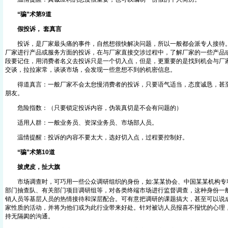
“骗”术第9道
假投诉， 套真言
投诉，是厂家最头痛的事件，自然想很快解决问题，所以一般都会派专人接待。
厂家进行产品或服务方面的投诉，在与厂家直接交涉过程中，了解厂家的一些产品
段要记住，用消费者名义去投诉只是一个切入点，但是，更重要的是找到机会与厂
交谈，拉拉家常，谈谈市场，会发现一些意想不到的机密信息。
得道真言：一般厂家不会太怠慢消费者的投诉，只要语气适当，态度诚恳，甚至
朋友。
危险指数：（只要锁定投诉内容，伪装真切是不会有问题的）
适用人群：一般业务员、资深业务员、市场部人员。
温情提醒：投诉的内容不要太大，选好切入点，过程要控制好。
“骗”术第10道
披虎皮，扯大旗
市场调查时，可巧用一些公众调研组织的身份，如:某某协会、中国某某机构专
部门抽查队、有关部门项目调研组等，对各类终端市场进行监督调查，这种身份一
销人员等基层人员的热情接待和深层配合。可有意把调研的课题搞大，甚至可以说
家性质的活动，并将为他们或为此行业带来好处。针对被访人员报喜不报忧的心理
持无隔阂的沟通。