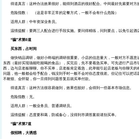
得道真言：这种办法效果很好，能得到酒店的很好配合。中间最好先索要对方
危险指数： （这是非常正常的定餐方式，一般不会有什么危险）
适用人群：中年资深业务员。
温情提醒：要两三人配合进行手段实施。要问得精练，问到要点，以免引起
“骗”术第6道
买东西，占时间
做快销品调研，做好小终端的调研很重要。小店的信息量大，一般对方不愿意谈
东西（最好买现场能吃能喝的食品），买完后，先不要着急买单。可先进行产品市
西，边与店老板聊聊。你不买单，店老板肯定着急，此举能引起店老板与你聊天的
问题，他一般都会给予配合，钱没到手时一般不会对你态度很差。但记住可以把话
不耐烦、会怀疑，你一旦得到问题答复后就买单付款。
得道真言：这种方法很容易做到，效果也较好，会得到一些基本市场信息。
危险指数：无。
适用人群：一般业务员、普通调研员。
温情提醒：态度要和蔼，防戒备心，没得到市调答案前请别买单。
“骗”术第7道
假招聘，大诱惑