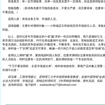
得道真言：有一定市调效果，但单一信息真实度不一定很高，但这是获得较多
危险指数：（扮演角色要尽可能伪装真实，不要太严肃，语言要得体，也要有一
不要恋战。）
适用人群：资深业务主管、市场部人员。
温情提醒：主要针对调研对象――小终端店主和促销员等市场前沿人员。准备好
怀疑。
以上，是经过多年市场验证的十道“骗”术的一些总结和概括，我只是抛砖引玉，每
类市调方法的缩影和代表，均可在类似案例中去演绎、去派生。营销创新是艺术的
争是无情的，无情的竞争促使我们不断思考，不断变革。有时也不能太老实、太厚
说，有时做一下“奸商”也是无可厚非，略施一些只利己不损人的善意谎言和“伎俩”
使用以上调研“骗”术，要因地因时因人制宜，也要求调研队伍要有较高的综合素
的人员组合，同时也要有一定的演绎技巧，最好调研前做一下专业的培训。
“千万不要说我坏，全是市场逼出来”。啥时啥地使啥招，要视产品对象之需要；
外调不白搭！
薛宝峰，工商管理硕士、昆明理工大学市场营销客座教授；首届中国营销“金鼎奖
企业大区经理、市场总监、营销总经理经历，3年营销咨询经验。擅长实战、实际
划、咨询和培训。电子邮件： xuebaofeng77@hotmai
l
.com