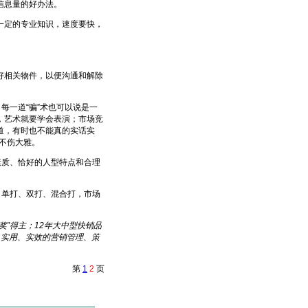
信息量的好办法。
定的专业知识，速度要快，
相关物件，以便沟通和解除
一道“骗”术也可以说是一
，艺术就要学会表演；市场竞
道，有时也不能真的实话实
也不伤大雅。
质、恰好的人型特点和合理
单打、双打、混合打，市场
”得主；12年大中型快销品
、实用、实效的营销管理、策
第
1
2
页