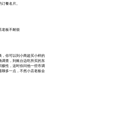
的订餐名片。
酒店老板不耐烦
，你可以到小商超买小样的
场调查，到账台边吃所买的东
积极性，这时你问他一些市调
题聊多一点，不然小店老板会