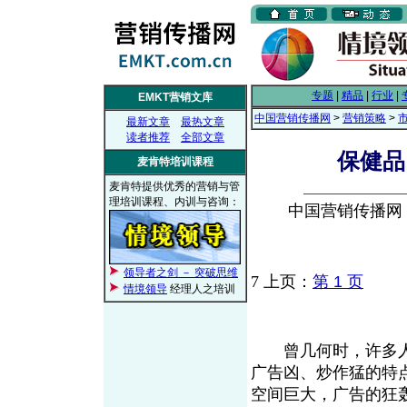
专题
|
精品
|
行业
|
EMKT营销文库
中国营销传播网
>
营销策略
>
最新文章
最热文章
读者推荐
全部文章
保健品
麦肯特培训课程
麦肯特提供优秀的营销与管
理培训课程、内训与咨询：
中国营销传播网， 2
领导者之剑 － 突破思维
7
上页：
第 1 页
情境领导
经理人之培训
曾几何时，许多人
广告凶、炒作猛的特
空间巨大，广告的狂