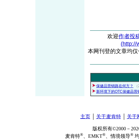
欢迎
作者投
(http:/
本网刊登的文章均仅
保健品营销路在何方？
（
新环境下的OTC保健品营
主页
│
关于麦肯特
│
关于
版权所有©2000－2
®
®
®
麦肯特
、EMKT
、情境领导
均