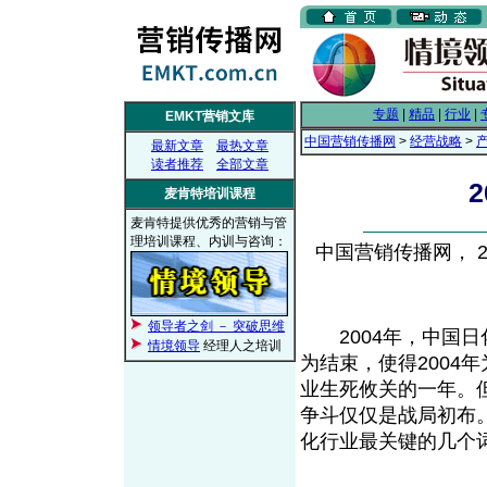
专题
|
精品
|
行业
|
EMKT营销文库
中国营销传播网
>
经营战略
>
最新文章
最热文章
读者推荐
全部文章
麦肯特培训课程
麦肯特提供优秀的营销与管
理培训课程、内训与咨询：
中国营销传播网， 200
领导者之剑 － 突破思维
2004年，中国日
情境领导
经理人之培训
为结束，使得2004年
业生死攸关的一年。
争斗仅仅是战局初布。
化行业最关键的几个