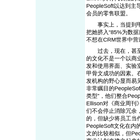
PeopleSoft以达
会员的零售联盟。
事实上，当提到甲骨
把她挤入“85%为数
不想在CRM世界中
过去，现在，甚至
的文化不是一个以商
发和使用界面、实验
甲骨文成功的因素。在L
发机构的野心显而易
非常瞩目的PeopleSo
类型”，他们整合Peo
Ellison对《商
们不会停止消除冗余
的，但缺少将员工当
PeopleSoft文化
文的比较相似，但Peo