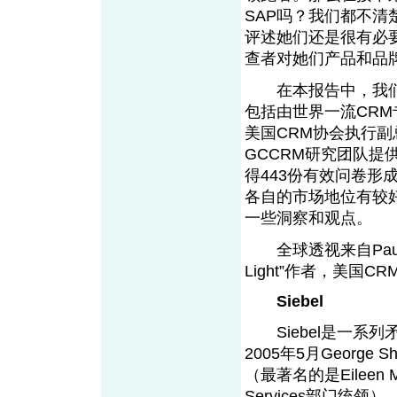
SAP吗？我们都不
评述她们还是很有必
查者对她们产品和
在本报告中，我们将对C
包括由世界一流CRM专家、全
美国CRM协会执行副总裁
GCCRM研究团队提
得443份有效问卷形
各自的市场地位有较
一些洞察和观
全球透视来自Paul Gre
Light”作者，美国
Siebel
Siebel是一系
2005年5月Georg
（最著名的是Eileen M
Services部门统领