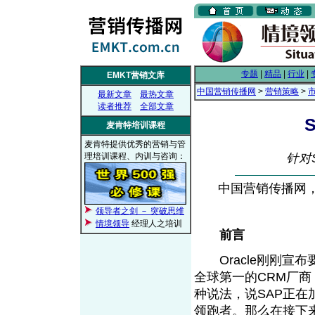
专题
|
精品
|
行业
|
EMKT营销文库
中国营销传播网
>
营销策略
>
最新文章
最热文章
读者推荐
全部文章
S
麦肯特培训课程
麦肯特提供优秀的营销与管
理培训课程、内训与咨询：
针对S
中国营销传播网， 2
领导者之剑 － 突破思维
情境领导
经理人之培训
前言
Oracle刚刚宣布要
全球第一的CRM厂商
种说法，说SAP正在加
领跑者。那么在接下来的