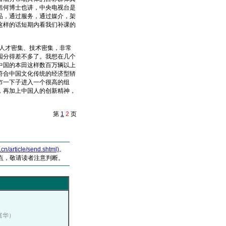
括何博士也讲，中央电视台是
品，通过服务，通过媒介，架
这样的话短期内看我们补课的
人才密集、技术密集，非常
园分得差不多了。我想在几个
中国的本田这样数百万辆以上
符合中国文化传统的经济型轿
市一下子进入一个很高的组
，再加上中国人的创新精神，
第
1
2
页
article/send.shtml)
。
点，敬请读者注意判断。
吕庭华）
）