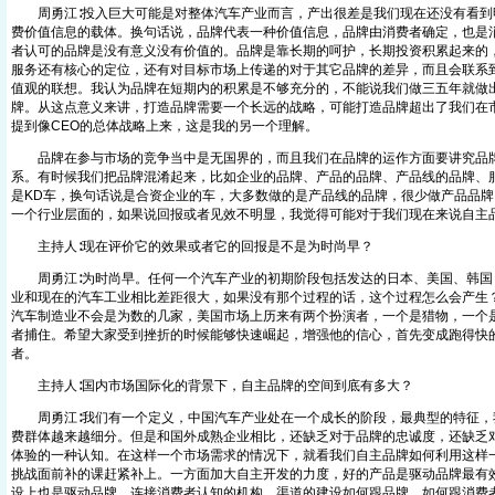
周勇江∶投入巨大可能是对整体汽车产业而言，产出很差是我们现在还没有看到
费价值信息的载体。换句话说，品牌代表一种价值信息，品牌由消费者确定，也是
者认可的品牌是没有意义没有价值的。品牌是靠长期的呵护，长期投资积累起来的
服务还有核心的定位，还有对目标市场上传递的对于其它品牌的差异，而且会联系
值观的联想。我认为品牌在短期内的积累是不够充分的，不能说我们做三五年就做
牌。从这点意义来讲，打造品牌需要一个长远的战略，可能打造品牌超出了我们在
提到像CEO的总体战略上来，这是我的另一个理解。
品牌在参与市场的竞争当中是无国界的，而且我们在品牌的运作方面要讲究品牌
系。有时候我们把品牌混淆起来，比如企业的品牌、产品的品牌、产品线的品牌、
是KD车，换句话说是合资企业的车，大多数做的是产品线的品牌，很少做产品品
一个行业层面的，如果说回报或者见效不明显，我觉得可能对于我们现在来说自
主持人∶现在评价它的效果或者它的回报是不是为时尚早？
周勇江∶为时尚早。任何一个汽车产业的初期阶段包括发达的日本、美国、韩国
业和现在的汽车工业相比差距很大，如果没有那个过程的话，这个过程怎么会产生
汽车制造业不会是为数的几家，美国市场上历来有两个扮演者，一个是猎物，一个
者捕住。希望大家受到挫折的时候能够快速崛起，增强他的信心，首先变成跑得快
者。
主持人∶国内市场国际化的背景下，自主品牌的空间到底有多大？
周勇江∶我们有一个定义，中国汽车产业处在一个成长的阶段，最典型的特征，
费群体越来越细分。但是和国外成熟企业相比，还缺乏对于品牌的忠诚度，还缺乏
体验的一种认知。在这样一个市场需求的情况下，就看我们自主品牌如何利用这样
挑战面前补的课赶紧补上。一方面加大自主开发的力度，好的产品是驱动品牌最有
设上也是驱动品牌，连接消费者认知的机构。渠道的建设如何跟品牌，如何跟消费