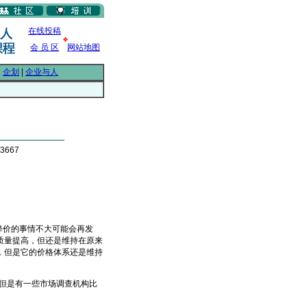
在线投稿
会 员 区
网站地图
|
企划
|
企业与人
3667
降价的事情不大可能会再发
质量提高，但还是维持在原来
，但是它的价格体系还是维持
但是有一些市场调查机构比