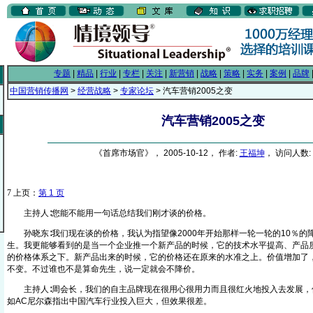
专题
|
精品
|
行业
|
专栏
|
关注
|
新营销
|
战略
|
策略
|
实务
|
案例
|
品牌
中国营销传播网
>
经营战略
>
专家论坛
> 汽车营销2005之变
汽车营销2005之变
《首席市场官》， 2005-10-12， 作者:
王福坤
， 访问人数: 
7
上页：
第 1 页
主持人∶您能不能用一句话总结我们刚才谈的价格。
孙晓东∶我们现在谈的价格，我认为指望像2000年开始那样一轮一轮的10％的
生。我更能够看到的是当一个企业推一个新产品的时候，它的技术水平提高、产品
的价格体系之下。新产品出来的时候，它的价格还在原来的水准之上。价值增加了
不变。不过谁也不是算命先生，说一定就会不降价。
主持人∶周会长，我们的自主品牌现在很用心很用力而且很红火地投入去发展，
如AC尼尔森指出中国汽车行业投入巨大，但效果很差。