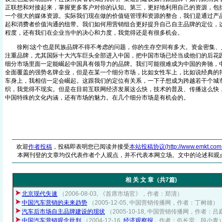
正联想和对接起来，掌握更多客户对你的认知。第三，更好地利用自己的资源，包
一个很大的媒体资源。实际我们现在做的价值链管理和资源的整合，我们是通过产
起和消费者价值沟通的纽带。我们如何用营销组合更好提升自己自主品牌的定位，
程度，还有我们在企业当中的决心和力度，我觉得还是有很多机会。
徐刚∶这个也是民族品牌不得不考虑的问题，你的生存空间有多大。资金密集、
注重品牌，尤其国际十大汽车巨头全部进入中国，把中国市场已经当成他们的后花
细分市场里面一定能崛起中国具有领导力的品牌。我们可能很难成为中国的奔驰，
全面覆盖的强势名牌企业，但是在某一个细分市场，比如女性车上，比如说经典的
车身上，我相信一定会崛起。这跟我们的定位有关系，一下子想成为跨越若干个城
织，我觉得不现实。但是在目前互联网经济发展这么快，技术的普及、传播这么快
中国特殊的文化内涵，还有市场的魅力。在几个细分市场是有机会的。
欢迎
作者投稿
，投稿即表明您已阅读并接受
本站投稿协议(http://www.emkt.com.cn/
本网刊登的文章均仅代表作者个人观点，并不代表本网立场。文中的论述和观
相 关 文 章（共7篇)
北京现代失速
（2006-08-03, 《首席市场官》，作者：郑清）
中国汽车营销的未来趋势
（2005-12-05, 中国营销传播网，作者：丁树雄）
汽车后市场自主品牌建设的现状
（2005-10-18, 中国营销传播网，作者：
中国汽车营销观念批判
（2004-12-16,
经济观察报
，作者：仉长雷、段小青