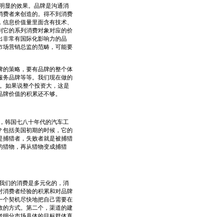
明显的效果。品牌是沟通消
消费者来创造的。得不到消费
，信息价值量里面含有技术、
到它的系列消费对象对应的价
出非常有国际化影响力的品
市场营销总监的范畴，可能要
的策略，要有品牌的整个体
服务品牌等等。我们现在做的
牌。如果说整个投资大，这是
主品牌价值的积累还不够。
，韩国七八十年代的汽车工
？包括美国初期的时候，它的
是捕猎者，失败者就是被捕猎
的猎物，再从猎物变成捕猎
我们的消费是多元化的，消
对消费者经验的积累和对品牌
一个契机尽快地把自己需要在
效的方式。第二个，渠道的建
者细分市场具体的目标群体真