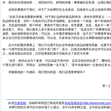
外，都没有在现场造势……强烈的对比，鲜明的答案：摩展确实在坠落，以我们能
这样的摩展对于我们，对于广大的摩托车企业来说，到底有什么意义或者作用
“在前几年参加重要的摩展，对于我们这样的新品牌来说，很有作用和意义，一
的品牌知名度，另外一方面也可以开拓市场网络。这当然有一个前提：那个时候的
多，尤其是经销商。那个时候，摩展对于我们来说，非常重要。但是，现在不一样
始没落了。所以，我们基本上是不参加名目繁多的摩展了。”这是去年广州摩展结束
感受。他的感受很有代表性，可以说，今年重庆摩展的失意，也不乏广州摩展带来
多企业已经意识到摩展成为鸡肋。可以说，许多有实力的企业正在果断地抛弃这根
在今年的重庆摩展上，我们不仅看不到企业争相展示新品的繁荣景象，也看不到
有一个细节性的变化就是，已经不卖门票了，至少，记者没有佩带任何证件可以自
少，或者说观众的流失，已经使摩展的展示功能失去了依托与支撑。
“去年，有的企业为了参展，可以说是不惜代价。实在没有好的位置了，哪怕托
个展台进行展示。而现在，这样的景象一去不返了。”某中央媒体的一位参加过多次
伴随着他的一句感叹，我们想问的是：我们还需要摩展吗？
第
1
2
欢迎
作者投稿
，投稿即表明您已阅读并接受
本站投稿协议(http://www.emkt.com.cn/
本网刊登的文章均仅代表作者个人观点，并不代表本网立场。文中的论述和观