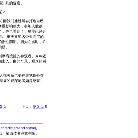
感知到的速度。
呢？
方面我们通过展会打造自己
摩展影响很大，参加人数很
了，你也看到了，摩展已经开
后，重庆某知名企业高层的
的惯性阴影。因为在当时，许
鸡肋。
摩肩接踵的参观者。今年还
由出入。由此可见，观众的稀
人找关系也要在展览馆外摆
摩展的资深记者如是感叹。
3
页 下页：
第 2 页
8
article/send.shtml)
。
点，敬请读者注意判断。