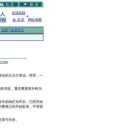
在线投稿
会 员 区
网站地图
|
企划
|
企业与人
2260
会的主办方来说。然而，一
。
的消息，重庆摩展将升格为
年的灿烂光环后，已经开始
的摩展已经开始坠落，不管我
失望与无奈。