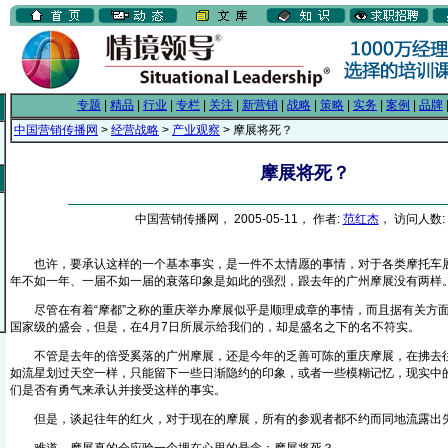
专题
|
精品
|
行业
|
专栏
|
关注
|
新营销
|
战略
|
策略
|
实务
|
案例
|
品牌
中国营销传播网
>
经营战略
>
产业观察
> 摩展将死？
摩展将死？
中国营销传播网， 2005-05-11， 作者:
范红杰
， 访问人数: 
也许，要承认这样的一个基本事实，是一件不太情愿的事情，对于各类摩托车展
年不如一年、一届不如一届的衰落印象是如此的强烈，跟去年的广州摩展没有两样
尽管在有着“摩都”之称的重庆举办摩展似乎是顺理成章的事情，而且据有关方面
国家级的盛会，但是，在4月7日所展示给我们的，却是盛名之下的名不符实。
不管是去年的倍受奚落的广州摩展，还是今年的乏善可陈的重庆摩展，在拂去往
如流星划过天空一样，只能留下一些日渐隐约的印象，或者一些模糊记忆，现实中
们是否有勇气来承认并接受这样的事实。
但是，谈起往年的红火，对于现在的摩展，所有的参观者都不约而同地流露出