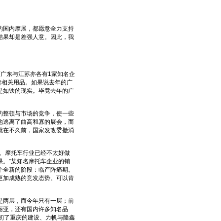
国内摩展，都愿意全力支持
结果却是差强人意。因此，我
广东与江苏亦各有1家知名企
者相关用品。如果说去年的广
是如铁的现实。毕竟去年的广
整顿与市场的竞争，使一些
地逃离了曲高和寡的展会，而
就在不久前，国家发改委撤消
。摩托车行业已经不太好做
。”某知名摩托车企业的销
个全新的阶段：临产阵痛期。
更加成熟的竞发态势。可以肯
两层，而今年只有一层；前
丽亚，还有国内许多知名品
初了重庆的建设、力帆与隆鑫