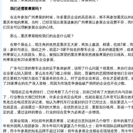
难道，摩展真的会应验一个埋在心里的悬念：摩展将死？
我们还需要摩展吗？
在去年参加广州摩展的时候，许多重庆企业的高层表示，将不再参加重庆以外的
重庆本地的摩展。当时，已经呈现出衰落迹象的广州摩展让参展企业花费不菲，而
们完全可以理解参展企业的心情。
那么，重庆摩展能给我们的会是什么呢？
在整个展会上，唱主角的依然是重庆五大家，再加上鑫源、精通，也就7家，而
业：豪剑与凌云。除此之外，就是2~3家不知名的整车企业，其余的都是配件，或
州摩展让人大跌跟头，那么，被报以厚望的重庆摩展依然难振摩展的往日雄风，却
州摩展还有20余家整车企业参展。
广东与江浙的整车企业的近乎集体缺席，说明了什么问题？很显然，来自行业的
企业要么陷入困境，要么在生死门槛上徘徊，因此，普遍性的悲观情绪使他们主动
把主要精力与财力放在了最基本的生存上。对于这些企业来说，存在才是硬道理。
了28家摩企的生产准入资格，而因为市场竞争濒临破产倒闭的企业也不在少数。
“我现在正在考虑转行，已经考察了几个行业，目前已经有了大致的方向与目标
了，行业整合大潮已经到来，许多企业肯定会死掉，也就在最近几年里可以看出效果
售老总在电话里告诉记者。他认为摩托车行业最好的日子已经过去，现在要进入一
也就是说，必须通过一系列的大整合，在优胜劣汰之后，重新划分格局，形成一个
定的是，通过这样的整合，行业的综合竞争力必将进一步增强。
在展会现场，对比前年的重庆摩展，记者还注意到这样几个细节：前年的展厅是
年有外国商人组团参加，而今年却只有寥寥几个外国人士；前年有国际品牌如阿普
牌，而今年参展的知名品牌不超过10家；前年各参展企业都会在现场造势，而今年