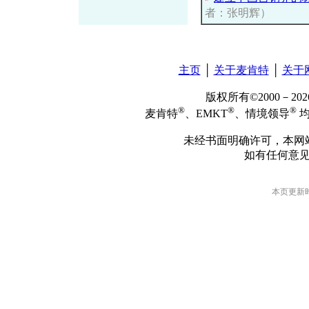
者：张明辉）
主页
│
关于麦肯特
│
关于
版权所有©2000－2
®
®
®
麦肯特
、EMKT
、情境领导
均
未经书面明确许可，本网
如有任何意
本页更新时间: