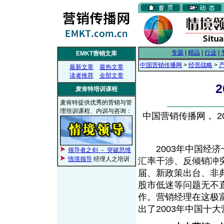
专题
|
精品
|
行业
|
EMKT营销文库
中国营销传播网
>
经营战略
>
最新文章
最热文章
读者推荐
全部文章
麦肯特培训课程
麦肯特提供优秀的营销与管
理培训课程、内训与咨询：
中国营销传播网， 200
2003年中国经济
领导者之剑 － 突破思维
情境领导
经理人之培训
汇率干涉、反倾销冲
届、新政策出台、非
股市低迷等问题无不
作。营销经理在这极
出了2003年中国十