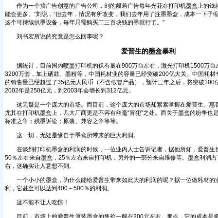
作为一个搞广告创意的广告公司，刘的般若广告每年光花在打印机墨盒上的钱就将
能会更多。”刘说，“但去年，情况有所改变，我们去年用了注墨墨盒，成本一下子
这个可持续供墨设备，每年只需购买二三百块钱的墨就行了。”
刘书宏所说的究竟是怎么回事呢？
爱普生的墨盒暴利
据统计，目前国内喷墨打印机的保有量在900万台左右，激光打印机1500万台
3200万套，加上硒鼓、墨粉等，中国耗材业的容量已经突破200亿大关。中国耗材
的销售量已经超过了35亿元人民币（不含假冒产品），预计三年之后，将突破100
2002年是250亿元，到2003年会增长到312亿元。
这无疑是一个庞大的市场。而目前，这个庞大的市场却紧紧掌握在爱普生、惠普
尤其在打印机墨盒上，几大厂商更是不容有丝毫“冒犯”之处。而关于墨盒的纷争也
标准之争；残墨诉讼；原装、兼容之争等等。
这一切，无疑是缘自于墨盒所带来的巨大利润。
在谈到打印机墨盒的利润的时候，一位业内人士告诉记者，据他所知，爱普生
50％左右来自墨盒，25％左右来自打印机，另外的一部分来自维修等。墨盒利润
右，这确实让人意想不到。
一个小小的墨盒，为什么能给爱普生带来如此大的利润的呢？据一位做耗材的业
利，它甚至可以达到400－500％的利润。
这不能不让人吃惊！
目前，市场上的爱普生原装墨盒的售价一般在200元左右。那么，它的成本是