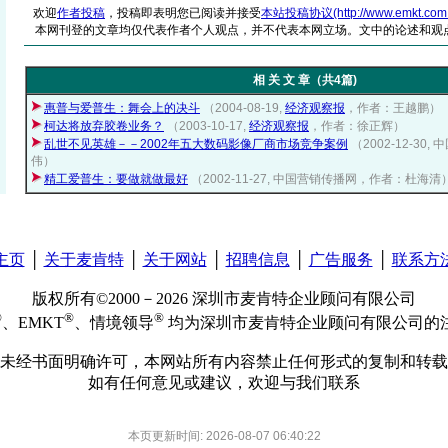
欢迎
作者投稿
，投稿即表明您已阅读并接受
本站投稿协议(http://www.emkt.com.cn/
本网刊登的文章均仅代表作者个人观点，并不代表本网立场。文中的论述和观
相 关 文 章（共4篇)
惠普与爱普生：舞会上的决斗
（2004-08-19,
经济观察报
，作者：王越鹏）
柯达将放弃胶卷业务？
（2003-10-17,
经济观察报
，作者：徐正辉）
乱世不见英雄－－2002年五大数码影像厂商市场竞争案例
（2002-12-3
伟）
精工爱普生：要做就做最好
（2002-11-27, 中国营销传播网，作者：杜海清
主页
│
关于麦肯特
│
关于网站
│
招聘信息
│
广告服务
│
联系方
版权所有©2000－2026 深圳市麦肯特企业顾问有限公司
®
®
®
、EMKT
、情境领导
均为深圳市麦肯特企业顾问有限公司的
未经书面明确许可，本网站所有内容禁止任何形式的复制和转载
如有任何意见或建议，欢迎与我们联系
本页更新时间: 2026-08-07 06:40:22