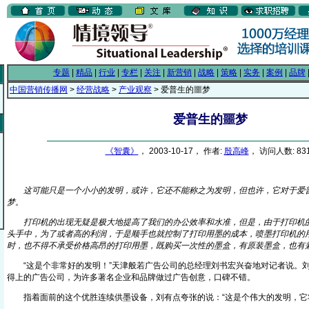
专题
|
精品
|
行业
|
专栏
|
关注
|
新营销
|
战略
|
策略
|
实务
|
案例
|
品牌
中国营销传播网
>
经营战略
>
产业观察
> 爱普生的噩梦
爱普生的噩梦
《智囊》
， 2003-10-17， 作者:
殷高峰
， 访问人数: 83
这可能只是一个小小的发明，或许，它还不能称之为发明，但也许，它对于爱
梦。
打印机的出现无疑是极大地提高了我们的办公效率和水准，但是，由于打印机的
头手中，为了或者高的利润，于是顺手也就控制了打印用墨的成本，喷墨打印机的
时，也不得不承受价格高昂的打印用墨，既购买一次性的墨盒，有原装墨盒，也有
“这是个非常好的发明！”天津般若广告公司的总经理刘书宏兴奋地对记者说。刘
得上的广告公司，为许多著名企业和品牌做过广告创意，口碑不错。
指着面前的这个优胜连续供墨设备，刘有点夸张的说：“这是个伟大的发明，它