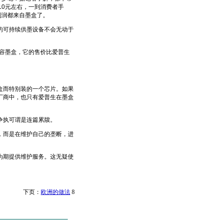
10元左右，一到消费者手
利润都来自墨盒了。
可持续供墨设备不会无动于
容墨盒，它的售价比爱普生
盒而特别装的一个芯片。如果
厂商中，也只有爱普生在墨盒
争执可谓是连篇累牍。
而是在维护自己的垄断，进
期提供维护服务。这无疑使
页 下页：
欧洲的做法
8