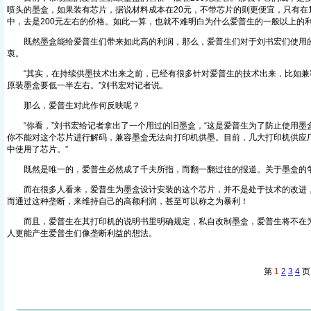
喷头的墨盒，如果装有芯片，据说材料成本在20元，不带芯片的则更便宜，只有在
中，去是200元左右的价格。如此一算，也就不难明白为什么爱普生的一般以上的
既然墨盒能给爱普生们带来如此高的利润，那么，爱普生们对于刘书宏们使用的
衷。
“其实，在持续供墨技术出来之前，已经有很多针对爱普生的技术出来，比如兼
原装墨盒要低一半左右。”刘书宏对记者说。
那么，爱普生对此作何反映呢？
“你看，”刘书宏给记者拿出了一个用过的旧墨盒，“这是爱普生为了防止使用墨
你不能对这个芯片进行解码，兼容墨盒无法向打印机供墨。目前，几大打印机供应
中使用了芯片。”
既然是唯一的，爱普生必然成了千夫所指，而翻一翻过往的报道。关于墨盒的
而在很多人看来，爱普生为墨盒设计安装的这个芯片，并不是处于技术的改进，
而通过这种垄断，来维持自己的高额利润，甚至可以称之为暴利！
而且，爱普生在其打印机的说明书里明确规定，私自改制墨盒，爱普生将不在为
人更能产生爱普生们像垄断利益的想法。
第
1
2
3
4