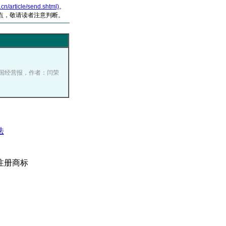
article/send.shtml)
。
点，敬请读者注意判断。
0, 中国经营报，作者：闫荣
）
法
注册商标