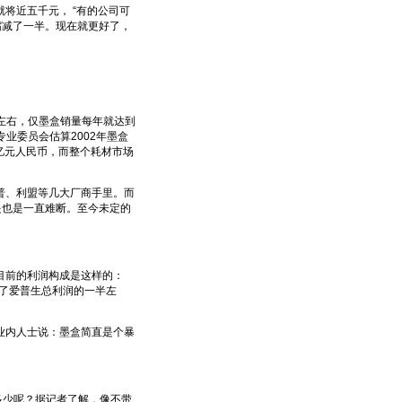
近五千元， “有的公司可
缩减了一半。现在就更好了，
左右，仅墨盒销量每年就达到
专业委员会估算2002年墨盒
亿元人民币，而整个耗材市场
、利盟等几大厂商手里。而
是也是一直难断。至今未定的
目前的利润构成是这样的：
占了爱普生总利润的一半左
内人士说：墨盒简直是个暴
多少呢？据记者了解，像不带