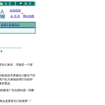
在线投稿
会 员 区
网站地图
|
企划
|
企业与人
18
普生们来说，可能是一个噩
制造技术掌握在少数生产巨
用户在方便地使用打印的同
兼容墨盒。
的般若广告在国内是一间数
将会是爱普生们的噩梦！”