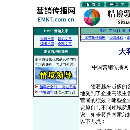
专题
|
精品
|
行业
|
EMKT营销文库
中国营销传播网
>
经营战略
>
最新文章
最热文章
读者推荐
全部文章
大
麦肯特培训课程
麦肯特提供优秀的营销与管
理培训课程、内训与咨询：
中国营销传播网， 2
随着越来越多的咨
领导者之剑 － 突破思维
情境领导
经理人之培训
地受到了企业高级主
营者的绩效？哪些企
要原自与不同领域所
说，如果将各因素分
以下几点：