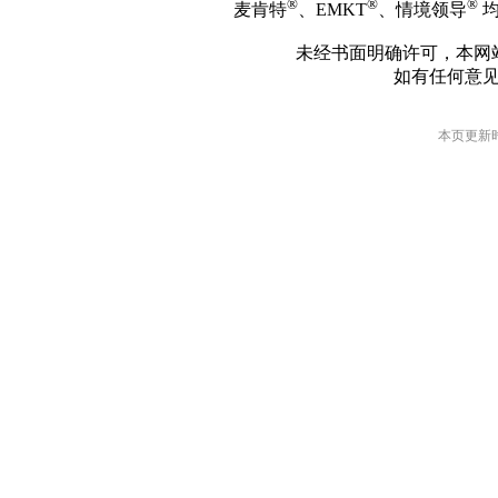
®
®
®
麦肯特
、EMKT
、情境领导
均
未经书面明确许可，本网
如有任何意
本页更新时间: