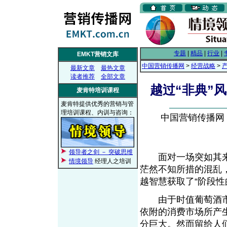
专题
|
精品
|
行业
|
EMKT营销文库
中国营销传播网
>
经营战略
>
最新文章
最热文章
读者推荐
全部文章
越过“非典”
麦肯特培训课程
麦肯特提供优秀的营销与管
理培训课程、内训与咨询：
中国营销传播网， 2
领导者之剑 － 突破思维
面对一场突如其来的
情境领导
经理人之培训
茫然不知所措的混乱
越智慧获取了“阶段性
由于时值葡萄酒市场
依附的消费市场所产
分巨大。然而留给人