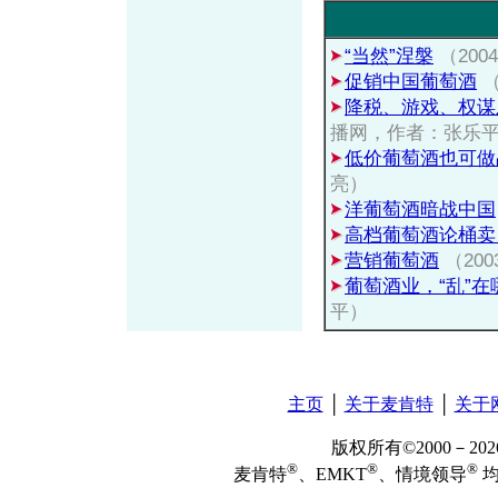
“当然”涅槃
（200
促销中国葡萄酒
（
降税、游戏、权谋
播网，作者：张乐
低价葡萄酒也可做
亮）
洋葡萄酒暗战中国
高档葡萄酒论桶卖
营销葡萄酒
（20
葡萄酒业，“乱”在
平）
主页
│
关于麦肯特
│
关于
版权所有©2000－2
®
®
®
麦肯特
、EMKT
、情境领导
均