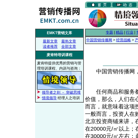
专题
|
精品
|
行业
|
EMKT营销文库
中国营销传播网
>
经营战略
>
最新文章
最热文章
读者推荐
全部文章
麦肯特培训课程
麦肯特提供优秀的营销与管
理培训课程、内训与咨询：
中国营销传播网， 2
任何商品和服务都
领导者之剑 － 突破思维
情境领导
经理人之培训
价值，那么，人们在
而言，就意味着这项
一般而言，投资人在
北京投资商铺来讲，
在20000元/㎡以
在30000元/㎡左