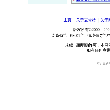
主页
│
关于麦肯特
│
关于
版权所有©2000－2
®
®
®
麦肯特
、EMKT
、情境领导
均
未经书面明确许可，本网
如有任何意
本页更新时间: