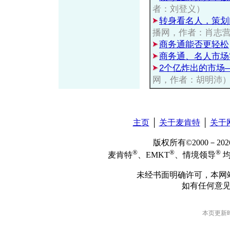
者：刘登义）
转身看名人，策划
播网，作者：肖志
商务通能否更轻松
商务通、名人市场
2个亿炸出的市场
网，作者：胡明沛
主页
│
关于麦肯特
│
关于
版权所有©2000－2
®
®
®
麦肯特
、EMKT
、情境领导
均
未经书面明确许可，本网
如有任何意
本页更新时间: