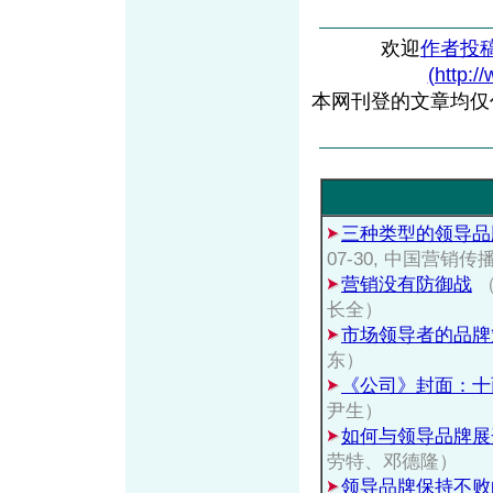
欢迎
作者投
(http:/
本网刊登的文章均仅
三种类型的领导品
07-30, 中国营
营销没有防御战
（
长全）
市场领导者的品牌
东）
《公司》封面：十
尹生）
如何与领导品牌展
劳特、邓德隆）
领导品牌保持不败