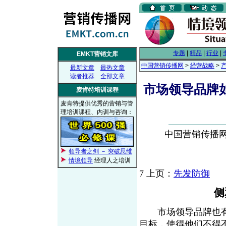
专题
|
精品
|
行业
|
EMKT营销文库
中国营销传播网
>
经营战略
>
最新文章
最热文章
读者推荐
全部文章
市场领导品牌
麦肯特培训课程
麦肯特提供优秀的营销与管
理培训课程、内训与咨询：
中国营销传播网， 
领导者之剑 － 突破思维
情境领导
经理人之培训
7
上页：
先发防御
侧
市场领导品牌也有
目标，使得他们不得