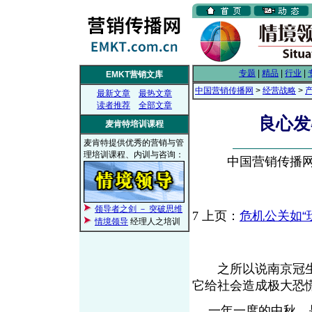
专题
|
精品
|
行业
|
EMKT营销文库
中国营销传播网
>
经营战略
>
最新文章
最热文章
读者推荐
全部文章
良心发
麦肯特培训课程
麦肯特提供优秀的营销与管
理培训课程、内训与咨询：
中国营销传播网， 
领导者之剑 － 突破思维
7
上页：
危机公关如“
情境领导
经理人之培训
之所以说南京冠生
它给社会造成极大恐
一年一度的中秋，是