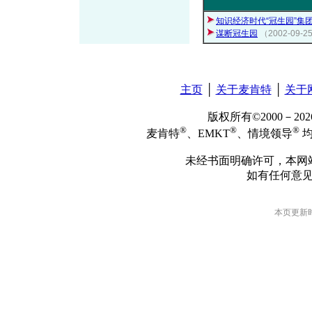
知识经济时代“冠生园”集
谋断冠生园
（2002-09
主页
│
关于麦肯特
│
关于
版权所有©2000－2
®
®
®
麦肯特
、EMKT
、情境领导
均
未经书面明确许可，本网
如有任何意
本页更新时间: