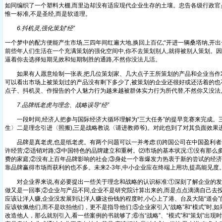
如同编织了一个塑料大棚,而里边却没有适应现代企业生存的土壤。忠告各级行政官员
惟一标准,不是圣经,而是软道理。
6.抖机灵,强化策划“经”
一个梦中的配方便能产生市场,三四年间红遍大地,换回上百亿;“开进一辆桑塔纳,开
前些年人们生活在一个充满策划的强化空间中,你不去策划别人,就得被别人策划。因
逼着你去选择短期见效和短期制胜的通路,不然你没法儿活。
如果有人愿意绘制一张表,把几位策划家、几大点子王所策划的产品和企业当作X轴
可以看出市场上被策划过的产品没有剩下多少了,被策划的企业还很好或还活着的也
点子、抖机灵、作报告的个人魅力行为越来越被群体实力行为所代替,不然你又没法
7.品牌纸老虎与理念、战略误导“经”
一段时间,经济人把参与国际经济大循环理解为“三大任务”的提早竞赛来完成。三
生〉二是理念引进〈照搬),三是战略教说〈请进教师爷)。对此也到了对其负面效果
品牌是真老虎,也是纸老虎。有两个问题可以一并考虑:(l)跨国公司在中国盈利者
许经营;②适销对路;③中国特色的品牌建立和重树。⑵市场的基本状况:①没有那么
费的家庭;②没有上百年品牌影响的社会;③身处一个靠爆发力热衷于新的尝试的经济
靠品牌赢得市场而获利的也不多。未来2-3年,中小企业应在终端上用功,提高能见度
对企业界来说,有必要提出一些关于理念和战略的认识标准:①深刻了解企业的发展
做又是一回事;②企业与产品不同,企业不是研究院计算出来的,而是点点滴滴自己去
应该让洋人赚,企业没发展到让洋人赚这份钱的程度时,小心上了港、台及大陆“道会”
应该钦佩他们,而不是吹拍他们，更不是指导他们;⑤企业家引入“战略”和“模式”时,
改造他人，那么就别引入,看一些案例的书就够了;⑥当“战略”、“模式”和“策划”出现