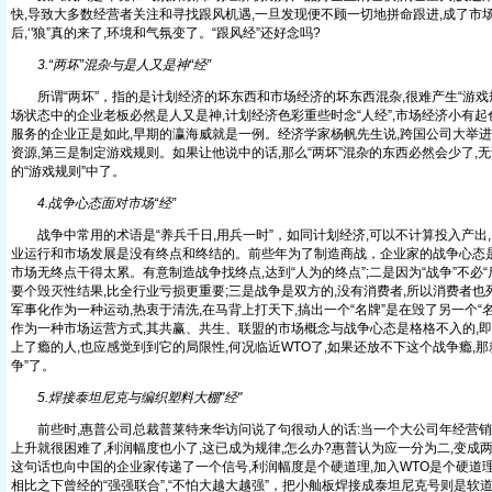
快,导致大多数经营者关注和寻找跟风机遇,一旦发现便不顾一切地拼命跟进,成了市
后,‘'狼”真的来了,环境和气氛变了。“跟风经”还好念吗?
3.“两坏”混杂与是人又是神“经”
所谓“两坏”，指的是计划经济的坏东西和市场经济的坏东西混杂,很难产生“游戏
场状态中的企业老板必然是人又是神,计划经济色彩重些时念“人经”,市场经济小有起
服务的企业正是如此,早期的瀛海威就是一例。经济学家杨帆先生说,跨国公司大举进
资源,第三是制定游戏规则。如果让他说中的话,那么“两坏”混杂的东西必然会少了,
的“游戏规则”中了。
4.战争心态面对市场“经”
战争中常用的术语是“养兵千日,用兵一时”，如同计划经济,可以不计算投入产出,
业运行和市场发展是没有终点和终结的。前些年为了制造商战，企业家的战争心态是
市场无终点干得太累。有意制造战争找终点,达到“人为的终点”;二是因为“战争”不必“
要个毁灭性结果,比全行业亏损更重要;三是战争是双方的,没有消费者,所以消费者也
军事化作为一种运动,热衷于清洗,在马背上打天下,搞出一个“名牌”是在毁了另一个“
作为一种市场运营方式,其共赢、共生、联盟的市场概念与战争心态是格格不入的,
上了瘾的人,也应感觉到到它的局限性,何况临近WTO了,如果还放不下这个战争瘾,
争”了。
5.焊接泰坦尼克与编织塑料大棚"经"
前些时,惠普公司总裁普莱特来华访问说了句很动人的话:当一个大公司年经营销售
上升就很困难了,利润幅度也小了,这已成为规律,怎么办?惠普认为应一分为二,变成两
这句话也向中国的企业家传递了一个信号,利润幅度是个硬道理,加入WTO是个硬道
相比之下曾经的“强强联合”,“不怕大越大越强”，把小舢板焊接成泰坦尼克号则是软