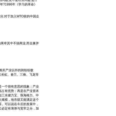
品问题,更不是经营问题.是什
年?1996年《学习的革命》
分,对于加入WTO前的中国企
果牟其中不搞商业,而去兼并
相关产业以外的则纷纷败
;长虹、春兰、三株、飞龙等
一个很有意思的现象：产业
面占有优势；再是在产业资本
如三水健力宝、珠海格力、中
大规模，地市级又能满足这个
等。可以说在今后的发展中，
口必定有薄厚与宽窄之分，加