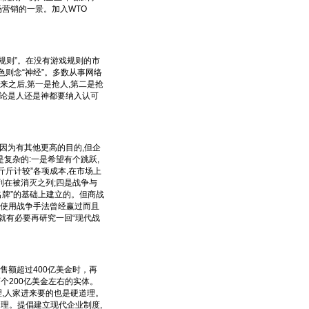
场营销的一景。加入WTO
规则”。在没有游戏规则的市
色则念“神经”。多数从事网络
来之后,第一是抢人,第二是抢
无论是人还是神都要纳入认可
因为有其他更高的目的,但企
复杂的:一是希望有个跳跃,
斤斤计较”各项成本,在市场上
列在被消灭之列;四是战争与
名牌”的基础上建立的。但商战
即使用战争手法曾经赢过而且
那就有必要再研究一回“现代战
额超过400亿美金时，再
个200亿美金左右的实体。
理,人家进来要的也是硬道理。
道理。提倡建立现代企业制度,