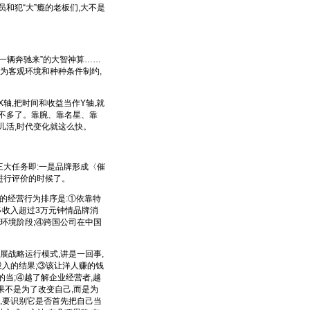
和犯“大”瘾的老板们,大不是
出一辆奔驰来”的大智神算……
为客观环境和种种条件制约,
,把时间和收益当作Y轴,就
不多了。靠腕、靠名星、靠
儿活,时代变化就这么快。
大任务即:一是品牌形成〈催
进行评价的时候了。
的经营行为排序是:①依靠特
多收入超过3万元钟情品牌消
环境阶段;④跨国公司在中国
。
战略运行模式,讲是一回事,
投入的结果;③该让洋人赚的钱
的当;④越了解企业经营者,越
如果不是为了改变自己,而是为
时,要识别它是否首先把自己当