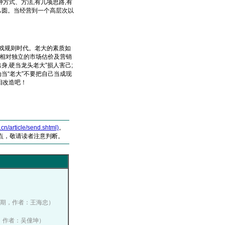
种方式、方法,有几项思路,有
己圆。当经营到一个高层次以
游戏规则时代。老大的素质如
些相对独立的市场估价及营销
身,硬当龙头老大”损人害己;
为当“老大”不要把自己当成现
相改造吧！
article/send.shtml)
。
点，敬请读者注意判断。
年第一期，作者：王海忠）
六期，作者：吴僮坤）