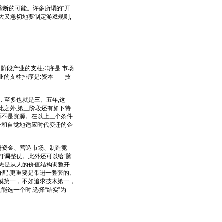
断的可能。许多所谓的“开
老大又急切地要制定游戏规则,
二阶段产业的支柱排序是:市场
业的支柱排序是:资本——技
，至多也就是三、五年,这
此之外,第三阶段还有如下特
而不是资源。在以上三个条件
分和自觉地适应时代变迁的企
进资金、营造市场、制造竞
大打调整仗。此外还可以给“脑
首先是从人的价值结构调整开
分配,更重要是带进一整套的、
规模第一，不如追求技木第一，
果只能选一个时,选择“结实”为