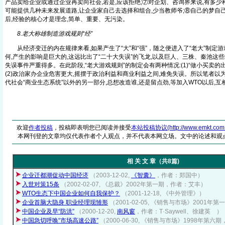
产品卖给企业或通过企业再卖向社会,若是,应该拒绝;⑦对企划、咨询界来说,有多少
可能提供几种未来发展道路,让企业家自己去选择和组合,少当教师爷;⑧自己的梦自
后,经验的核心才是理念,简单、重要、无污染。
8.老大称雄制造游戏规则“经”
从经济变迁的内在规律来看,如果产生了“大”和“强”，随之便进入了“老大”制定
何,产生的影响是巨大的,这远比出了“二十大失误”的飞龙,以及巨人、三株、秦池这
失误事件严重得多。在此阶段,“老大游戏规则”的制定会有两种情况:(1)“做小买卖的出
(2)政治家办企业危害更大,摇摆于政治利益和商业利益之间,难免失误。所以笔者以
代社会“商业生态系统”以外的另一部分,总想改造谁,还是留点劲,等加入WTO以后,互
欢迎
作者投稿
，投稿即表明您已阅读并接受
本站投稿协议(http://www.emkt.com.cn/
本网刊登的文章均仅代表作者个人观点，并不代表本网立场。文中的论述和观
相 关 文 章（共8篇)
企业迁都潮促动中国经济
（2003-12-02,
《智囊》
，作者：郑国中）
入世对策15条
（2002-02-07, 《总裁》2002年第一期，作者：艾丰）
WTO生态下中国企业如何自我保护？
（2001-12-18, 《中外管理》）
企业首脑大隐身 职业经理现雏形
（2001-02-05, 《销售与市场》2001
中国企业及早“防洪”
（2000-12-20,
南风窗
，作者：T·Saywell、徐建英 ）
中国急切呼唤“市场高速公路”
（2000-06-30, 《销售与市场》1998年第