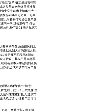
胎记”影响,确定最短营销调
司或各类基金来华做前期准备,
就像中学生能考上清华北大一
以很快得到几百万乃至千万美
相信以后各种信号还会越来越
该问一问,过去20年了,什么
民族性,绝不是21世纪市场和
没有暴利存在,后边跟风的上
领域太难,别人占的领域太易,
来说,肯定都不同程度地降临
得众人赞叹。其实不是大将军
经证明机会成本从中起到的正负
代,因为机会成本调节作用毕竟
风归纳为“借力”加“胜
三株之后，就出了三六九株:歪
无法对未来进行投入;造成市
出头鸟,风头企业和产品往往
,短期一窝风企业却增加得