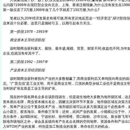
人说秦池成于炒、败于炒,仅仅是炒的事吗?1998年秋,瀛海威“换马事件”不是人
么问题?1998年出现巨型企业向北京、上海、香港迁都现象,为什么没有发生在1996
第一版仅卖了3万册,1998年改了几个字就卖了150万册,为什么?
笔者以为,20年经济发展史有规可循,而有意识地反思这一“经济变迁”,研讨阶段划
业来说十分必要。这里只是抛砖引玉，以期引起各方关注。
第一阶段:1978－1993年
商业资本主导经济阶段
该时期商业获利最大、最快、最丰盛,规模、背景、财富不同,收益也不同,当年如
企业,也就没有牟其中了。
第二阶段:1992－1997年
产业资本主导经济阶段
该时期商业获利者投向产业的大多数都赢了,而商业获利后又单纯投向商业的或
北。“广货北伐”是工业文明、而不是商业文明，江浙的典型乡镇工业也不是商业文明
当时的扩张实质是工业主导的扩张。
现在的中国名牌名企多在该阶段诞生，但是诞生地绝大多数为地市级区域，这是
资本易出名牌，商业资本难出名企，因赌注决策环节不复杂，地市级区域在决策方
中，简单产业让位于复杂技术产业，地市级区域可以从多方面满足这个必然条件，
山小霸王、胶东海尔、泰州春兰等等；还有，此间产业的发展，小规模让位于中、
充分条件，如绵阳长虹、宁波杉杉、徐州维维、营口盼盼、沙市日化、新乡新飞等
除地市级地区之外，省会及县级尚有产生名企名牌的空间地带。资源条件和产业出
入WTO对产业的发展，特别是加工制造业的发展，将存在巨大的机会。