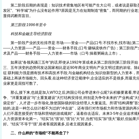
第二阶段后期的表现是：知识技术密集地区有可能产生大公司，或者说是获取垄
发区”、“科学城”为什么没有起作用?原因是无力在短期制造“密集”，而同期的行业
显得武断而盲目。
第三阶段:1996年至今
科技和金融主导经济阶段
第一阶段产业的支柱排序是:市场——资金——产品(口号:不找市长,找市场);第
——人力资源——产品——资金——财务手段,(口号:砸锅卖铁作广告)；第三阶段产
术及产品——财务手段——人力资本——市场（口号:揣着粥碗去上市）。
如果说“各领风骚三五年”的话,即使从1992年算或者从第二阶段到第三阶段开始
三、五年演变的趋势同发达国家相比是近90年商业文明向产业文明过渡的浓缩。除
征:获利能力强是拥有技术和高技术手段;与金融机构结合;知识创新型的人力资本，
基础上再谈市场能力。回头看,在这种经济变迁规律中,企业适应的不是很多,而最充
业家更是屈指可数了。
那么,接下来,也就是加入WTO之后,跨国公司会带进来什么呢?从积极要素看,带
争、“洋重复建设”与“土重复建设”大打结构安排仗,特别是为争夺未来的“产业构成”
袋定价”，人才进一步市场化,致使国际级的职业经理人大量返流。所谓“结构调整”
始的,这是一种怎么估计都不为过的“冲击波”，还有强行对市场权力和市场资源的再
人们不愿意接受的“市场和营销的游戏规则”，逼着你去适应。未来3-5年企业追求
人力资源资本化第一。“结实”比“强”好,“强”比“大”好,当然“结实”加“强大”最好,但如
好。“结实”不等于“强”,前者客观因素多,后者主观因素多。
二、什么样的“市场经”不能再念了?