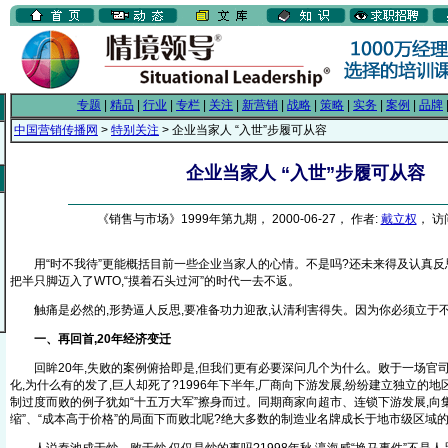
专题
|
精品
|
行业
|
专栏
|
关注
|
新营销
|
战略
|
策略
|
实务
|
案例
|
品牌
中国营销传播网
>
特别关注
> 企业当家人 “入世”步履可从容
企业当家人 “入世”步履可从容
《销售与市场》1999年第九期， 2000-06-27， 作者:
戴立权
， 访
用“时不我待”更能概括目前一些企业当家人的心情。不是吗?还未来得及认真反思
把半只脚迈入了WTO,“摸着石头过河”的时代一去不返。
触痛是必然的,形势逼人反思,要准备功力迎敌,认清利害得失。因为你必须立于不
一、再回首,20年经济变迁
回眸20年,失败的案例俯拾即是,但我们更有必要深问几个为什么。败于一场官司
化,为什么有的发了,巨人却死了?1996年下半年,厂商向下游发展,纷纷建立独立的地
制过度而败的例子犹如“十五万大军”擦身而过。同期商家向超市、连锁下游发展,向集
缩”、“成本高于价格”的局面下而败北呢?绝大多数的制造业名牌成长于地市级区域