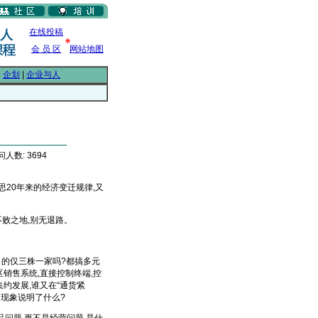
在线投稿
会 员 区
网站地图
|
企划
|
企业与人
问人数: 3694
20年来的经济变迁规律,又
败之地,别无退路。
的仅三株一家吗?都搞多元
区销售系统,直接控制终端,控
约发展,谁又在“通货紧
的现象说明了什么?