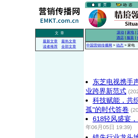
滚动
|
家电
|
文 章
酒店
|
服装
|
最新文章
最热文章
中国营销传播网
>
动态
> 家电
读者推荐
全部文章
东芝电视携手
业跨界新范式
(20
科技赋能，共
孤"的时代答卷
(2
618轻风盛宴
年06月05日 19:39)
错失行业龙头