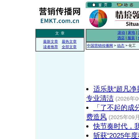
滚动
|
家电
|
文 章
酒店
|
服装
|
最新文章
最热文章
中国营销传播网
>
动态
> 化工
读者推荐
全部文章
适乐肤“超凡净
专业清洁
(2026年0
「了不起的成分
费造风
(2025年09月
快节奏时代，
斩获“2025