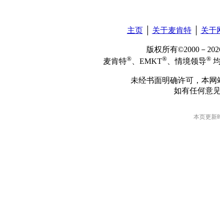
主页
│
关于麦肯特
│
关于
版权所有©2000－2
®
®
®
麦肯特
、EMKT
、情境领导
均
未经书面明确许可，本网
如有任何意
本页更新时间: