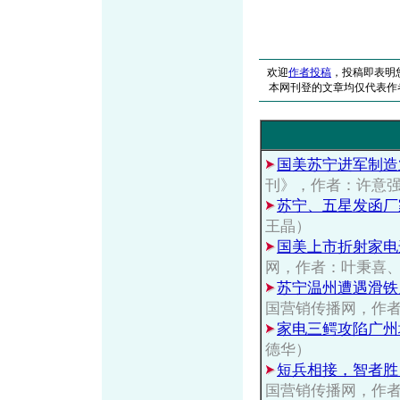
欢迎
作者投稿
，投稿即表明
本网刊登的文章均仅代表作
国美苏宁进军制造
刊》，作者：许意
苏宁、五星发函厂
王晶）
国美上市折射家电
网，作者：叶秉喜
苏宁温州遭遇滑铁
国营销传播网，作
家电三鳄攻陷广州城
德华）
短兵相接，智者胜
国营销传播网，作