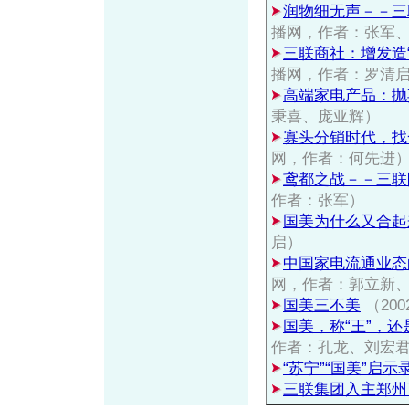
润物细无声－－三
播网，作者：张军
三联商社：增发造
播网，作者：罗清
高端家电产品：抛
秉喜、庞亚辉）
寡头分销时代，找
网，作者：何先进
鸢都之战－－三联
作者：张军）
国美为什么又合起
启）
中国家电流通业态
网，作者：郭立新
国美三不美
（2002
国美，称“王”，还
作者：孔龙、刘宏
“苏宁”“国美”启示
三联集团入主郑州