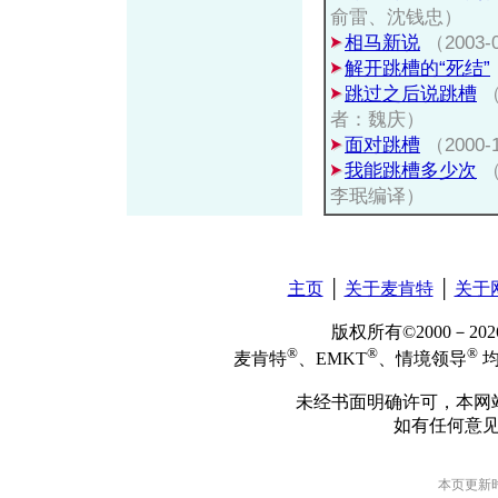
俞雷、沈钱忠）
相马新说
（2003
解开跳槽的“死结”
跳过之后说跳槽
（
者：魏庆）
面对跳槽
（2000
我能跳槽多少次
（
李珉编译）
主页
│
关于麦肯特
│
关于
版权所有©2000－2
®
®
®
麦肯特
、EMKT
、情境领导
均
未经书面明确许可，本网
如有任何意
本页更新时间: