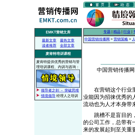
专题
|
精品
|
行业
|
EMKT营销文库
中国营销传播网
>
营销策略
>
最新文章
最热文章
读者推荐
全部文章
麦肯特培训课程
麦肯特提供优秀的营销与管
理培训课程、内训与咨询：
中国营销传播网， 
在营销这个行业里
领导者之剑 － 突破思维
情境领导
经理人之培训
业能因为招徕优秀的
流动也为人才本身带
跳槽不是盲目的，所
的公司工作，总带有
来的发展起到至关重