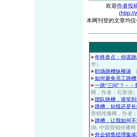
欢迎
作者投
(http:/
本网刊登的文章均仅
年终盘点：你该跳
华）
职场跳槽纵横谈
（
如何避免员工跳槽
一跳“三问”？－
网，作者：石章强
团队跳槽，谁笑到
跳槽，短线还是长
营销传播网，作者
跳槽，让我如何不
08, 中国营销传播
外企销售经理集体