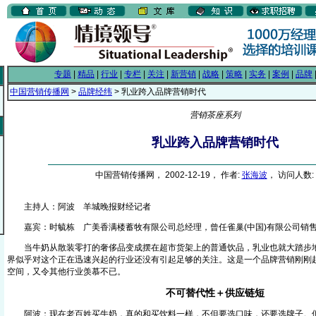
专题
|
精品
|
行业
|
专栏
|
关注
|
新营销
|
战略
|
策略
|
实务
|
案例
|
品牌
中国营销传播网
>
品牌经纬
> 乳业跨入品牌营销时代
营销茶座系列
乳业跨入品牌营销时代
中国营销传播网， 2002-12-19， 作者:
张海波
， 访问人数: 
主持人：阿波 羊城晚报财经记者
嘉宾：时毓栋 广美香满楼蓄牧有限公司总经理，曾任雀巢(中国)有限公司销
当牛奶从散装零打的奢侈品变成摆在超市货架上的普通饮品，乳业也就大踏步地
界似乎对这个正在迅速兴起的行业还没有引起足够的关注。这是一个品牌营销刚刚
空间，又令其他行业羡慕不已。
不可替代性＋供应链短
阿波：现在老百姓买牛奶，真的和买饮料一样，不但要选口味，还要选牌子。但