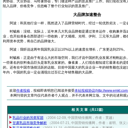
肉协会、大豆协会、马铃薯协会，专门做这种产品的普及推广工作。我们现在没有
陷入品牌、价格竞争，但忽略了整个行业知识的普及推广。
大品牌加速整合
阿波：和其他行业一样，既然进入了品牌营销时代，经过一轮优胜劣汰，一定
时毓栋：没错。实际上，近年来几大乳业品牌都是通过资本运作，收购兼并迅速
业，也开始准备在西部进行一些收购，扩大规模。光明、伊利、三元等大品牌，都
利用资本优势，将自己的品牌做大。
阿波：我听说这两年我国乳业正以10%以上的速度在增长，广东更达到25%。
时毓栋：正是由于有这么大的市场空间，我们才说中国的乳业发展才刚刚起步。
一些著名的饮料食品巨头是靠乳业发家的。像雀巢，人们现在都知道它最著名的是
的。还有在中国市场很活跃的达能。目前中国最大的乳业企业一年的销售额也没超过
年内，中国的乳业一定会涌现出过百亿之年销售额的大品牌。
欢迎
作者投稿
，投稿即表明您已阅读并接受
本站投稿协议(http://www.emkt.com.cn/
本网刊登的文章均仅代表作者个人观点，并不代表本网立场。文中的论述和观
相 关 文 章（共13篇)
乳品行业的另类军团
（2004-12-09, 中国营销传播网，作者：贯越）
甘肃乳品市场竞争解析
（2004-07-21, 中国营销传播网，作者：崔明、张义