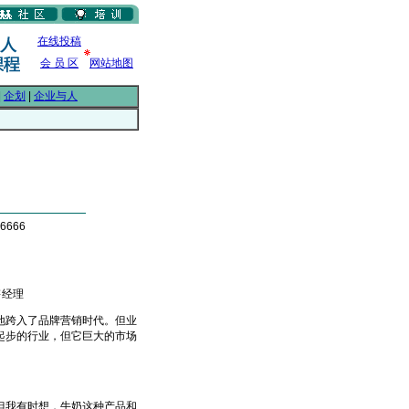
在线投稿
会 员 区
网站地图
|
企划
|
企业与人
6666
售经理
跨入了品牌营销时代。但业
起步的行业，但它巨大的市场
我有时想，牛奶这种产品和