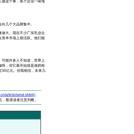
人做这个事，各个企业一味地
会向几个大品牌集中。
做大。现在不少广东乳业企
在资本市场上很活跃。他们能
可能许多人不知道，世界上
咖啡，但它最开始就是做奶粉
30亿元。但我相信，未来几
article/send.shtml)
。
点，敬请读者注意判断。
）