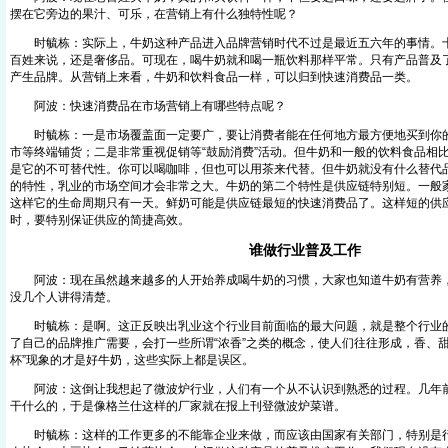
摆在它旁边的果汁、可乐，在营销上有什么独特性呢？
时毓栋：实际上，牛奶这种产品进入品牌营销时代不过是最近五六年的事情。十
百姓来说，还是奢侈品。可现在，喝牛奶就和喝一瓶饮料那样平常。只有产品普及
产生品牌。从营销上来看，牛奶和饮料食品一样，可以归到快速消费品一类。
阿波：快速消费品在市场营销上有哪些特点呢？
时毓栋：一是市场覆盖面一定要广，要让消费者能在任何地方最方便地买到你的
市等终端铺货；二是非常重视促销等“鼓励消费”活动。但牛奶和一般的饮料食品相
是它的不可替代性。你可以喝咖啡，但也可以用茶来代替。但牛奶就没有什么替代
的特性，乳业的市场空间才会非常之大。牛奶的第二个特性是供应链特别短。一般
这样它的生命周期只有一天。鲜奶可能是供应链最短的快速消费品了。这样短的供
时，要特别保证供应的简捷高效。
谁做行业普及工作
阿波：现在虽然越来越多的人开始养成喝牛奶的习惯，大家也知道牛奶有营养，
没几个人讲得清楚。
时毓栋：是啊。这正反映出乳业这个行业目前面临的最大问题，就是整个行业的
了自己的品牌推广需要，会打一些所谓“浓香”之类的概念，使人们往往形成，香、甜
杯”现象的才是好牛奶，这些实际上都是误区。
阿波：这倒让我想起了微波炉行业，人们有一个从不认识到熟悉的过程。几年前
干什么的，于是像格兰仕这样的厂家就在报上刊登微波炉菜谱。
时毓栋：这样的工作更多的不能靠企业来做，而应该由国家有关部门，特别是行