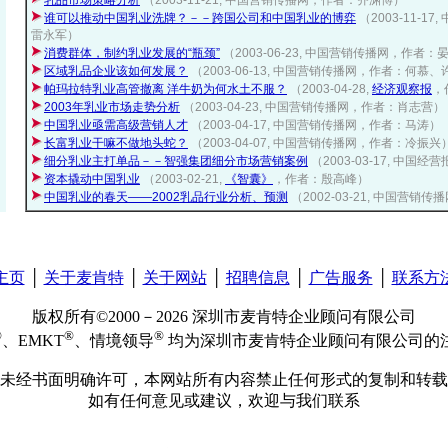
乳品市场策略分析
（2003-11-21, 中国营销传播网，作者：齐渊博）
谁可以推动中国乳业洗牌？－－跨国公司和中国乳业的博弈
（2003-11-
雷永军）
消费群体，制约乳业发展的“瓶颈”
（2003-06-23, 中国营销传播网，作者：
区域乳品企业该如何发展？
（2003-06-13, 中国营销传播网，作者：何慕
帕玛拉特乳业高管撤离 洋牛奶为何水土不服？
（2003-04-28,
经济观察报
，
2003年乳业市场走势分析
（2003-04-23, 中国营销传播网，作者：肖志营）
中国乳业亟需高级营销人才
（2003-04-17, 中国营销传播网，作者：马涛）
长富乳业干嘛不做地头蛇？
（2003-04-07, 中国营销传播网，作者：冷振兴
细分乳业主打单品－－智强集团细分市场营销案例
（2003-03-17, 中国
资本撬动中国乳业
（2003-02-21,
《智囊》
，作者：殷高峰）
中国乳业的春天——2002乳品行业分析、预测
（2002-03-21, 中国营
主页
│
关于麦肯特
│
关于网站
│
招聘信息
│
广告服务
│
联系方
版权所有©2000－2026 深圳市麦肯特企业顾问有限公司
®
®
®
、EMKT
、情境领导
均为深圳市麦肯特企业顾问有限公司的
未经书面明确许可，本网站所有内容禁止任何形式的复制和转载
如有任何意见或建议，欢迎与我们联系