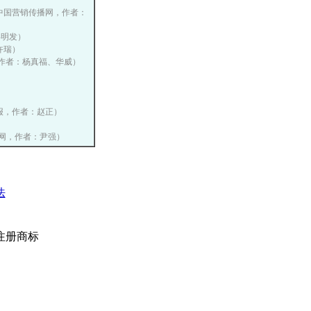
17, 中国营销传播网，作者：
晏明发）
、许瑞）
作者：杨真福、华威）
）
经营报，作者：赵正）
销传播网，作者：尹强）
法
注册商标