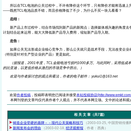
所以在TCL电池的公关过程中，不许有降价这个环节，只有降价才能将迅速上
——既然TCL电池品质不错，而且价格降低了不少，为什么不买一块儿看看？
总结：
新产品上市过程中，结合市场找到新产品的新闻点；选择媒体感兴趣的角度去包
计划结合起来运用，能大大降低新产品导入费用，缩短新产品导入期。
忠告：
如果公关无法形成企业核心竞争力，那么公关就只是战术手段，无法改变企业
（特别是针对生产型企业的产品）更是如此。
（据报道，2001年度，TCL金能电池亏损约1000多万。与此同时，采用低
的比亚迪，以更低价格从激烈的市场竞争中胜出。）
欢迎与作者探讨您的观点和看法，作者的电子邮件： yukui1@16
3
.net
欢迎
作者投稿
，投稿即表明您已阅读并接受
本站投稿协议(http://www.emkt.com.cn/
本网刊登的文章均仅代表作者个人观点，并不代表本网立场。文中的论述和观
相 关 文 章（共7篇)
铸造企业坚硬的盾牌－－现代公关策略和技巧
（2003-03-25, 中国营销
新闻发布会的理由
（2003-02-18,
经济观察报
，作者：西典）