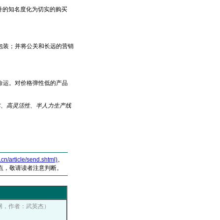
升的知名度化为切实的购买
装；并将公关和长远的营销
命运。对价格弹性低的产品
成本、高灵活性、半人力生产线
article/send.shtml)
。
点，敬请读者注意判断。
传播网，作者：武英杰）