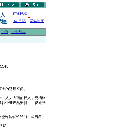
在线投稿
会 员 区
网站地图
|
企划
|
企业与人
5548
巨大的适用空间。
、人力方面的投入，更糟糕
往往让新产品夭折——保健品
市也许能够给我们一些启发。
格局：