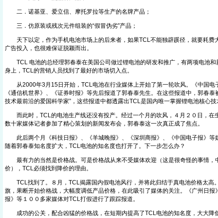
二．诺基亚、爱立信、摩托罗拉等生产的名牌产品；
三．仿原装或残次元件组装的“假冒伪劣”产品；
天下以定，作为手机电池市场上的后来者，如果TCL不能独辟蹊径，就要耗费
广告投入，也很难保证脱颖而出。
TCL 电池的总经理郭春泰在美国公司做过锂电池的研发和推广，有两项电池和
身上，TCL的营销人员找到了最好的市场切入点。
从2000年3月15日开始，TCL电池在行业媒体上开始了第一轮吹风。《中国
《通信机世界》、《证券时报》等先后报道了郭春泰先生。在这些报道中，郭春泰被
技术最前沿的爱国科学家”，这些报道中都透露出TCL是国内唯一掌握锂电池核心技
而此时，TCL的电池生产线还没有投产。经过一个月的吹风，４月２０日，在生
数十家媒体记者参加了精心策划的新闻发布会，郭春泰这一次真正成了焦点。
此后两个月《科技日报》、《羊城晚报》、《深圳商报》、《中国电子报》等媒
随着郭春泰知名度扩大，TCL电池的知名度也打开了。下一步怎么办？
最有力的当然是价格战。可是价格战从来不受媒体欢迎（这是很奇怪的事情，
价），TCL必须找到降价的理由。
TCL找到了。８月，TCL揭露国内假电池风行，并将此归结于真电池价格太高。于
旗，果断开始价格战，大幅度调低产品价格，在此吸引了媒体的关注。《广州日报
报》等１００多家媒体对TCL打假进行了跟踪报道。
成功的公关，配合凶猛的价格战，在短期内提高了TCL电池的知名度，大大降低