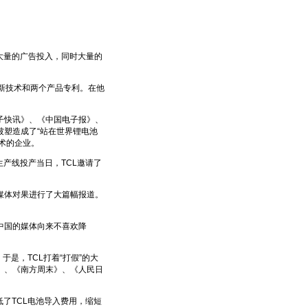
大量的广告投入，同时大量的
新技术和两个产品专利。在他
电子快讯》、《中国电子报》、
塑造成了“站在世界锂电池
术的企业。
产线投产当日，TCL邀请了
体对果进行了大篇幅报道。
中国的媒体向来不喜欢降
是，TCL打着“打假”的大
》、《南方周末》、《人民日
了TCL电池导入费用，缩短