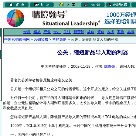
专题
|
精品
|
行业
|
专栏
|
关注
|
新营销
|
战略
|
策略
|
实务
|
案例
|
品牌
中国营销传播网
>
营销策略
>
营销策略
> 公关，缩短新品导入期的利器
公关，缩短新品导入期的利器
中国营销传播网， 2002-11-18， 作者:
陈奇锐
， 访问人数: 
著名的公关学者格鲁尼格这样定义公关：
公关是一个组织和相关公众之间的传播管理。这个开放的定义，给公关提供了
对任何一个公司，新产品的导入期都是最困难的时候——导入期意味着巨额资金
的是，企业无法精确估计导入期到底需要多久，太长的导入期，带来的现金压力，
和化妆品尤其如此。
怎样缩短新产品导入期，降低新产品导入期的营销成本呢？TCL电池的成功上
1999年，TCL集团决定上马手机电池。当时中国的手机电池市场呈三分天下的
一．国内企业的品牌产品；