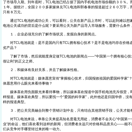
了市场导入期。到年底时，TCL电池已经占据了国内手机电池市场份额的３０％。而
１年。据统计，全国２００多家媒体兑TCL电池和郭春泰的报道超过２６０万字，而
只有８万元。
通过TCL电池的成功公关，可以看到，公关在新产品上市时，可以起到难以想象的
电池公关成功的背后是什么呢？要采用公关为新产品导入市场服务，需要什么条件
１．企业必须充分的了解市场状况，发掘自身的新闻点。
对TCL电池就是：是不是国内只有TCL拥有核心技术？是不是电池均存在价格
劣产品？
了解了市场，然后就能度身定做TCL电池的新闻点——“中国第一个拥有核心技术
假让利”的正义之师。
２．和媒体有良好关系，并且了解媒体性格。
对TCL电池就是：媒体愿意宣传“掌握核心技术，归国报效祖国的爱国科学家”
体愿意用什么眼光来看待事物？
媒体喜欢用负面眼光来看待事物，所以媒体喜欢报道中国手机电池充斥假货，即
样报道。媒体喜欢典型，所以要找一个“爱国的科学家”，此外他还是归国华侨，没
样的报道典型。
３．把公关完美融合到整个营销计划中去，只有结合其他营销手段，公关才能
对TCL电池来说，单靠公关来提高知名度毫无用处，消费者不会关心“中国第一
业”的命运，他们喜欢看到这样的新闻，但消费者永远只对价格和品质关心——能不
们从竞争对手哪里转过来的唯一动力。