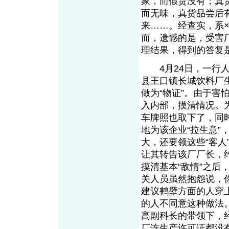
家，而假货没有；真
而无味，真货品尝后
来……。经查实，系
而，遗憾的是，受害
理结果，得到的答复是
4月24日，一行人
县王口镇长城饮料厂
做为“物证”。由于
入内部，摸清情况。
车牌照也取下了，同
地为该企业“拉生意
大，还要领这些“客
让其转告该厂厂长，
摸清基本“敌情”之
关人员虽然抱怨说，
建议鹤壁方面的人穿
的人不同意这种做法
高副科长的带领下，
厂连生产许可证都没