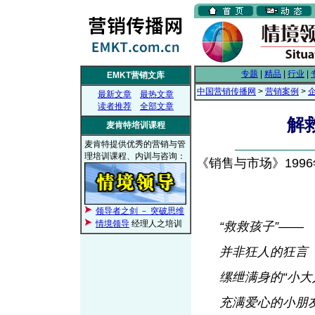
专题
|
精品
|
行业
|
EMKT营销文库
中国营销传播网
>
营销案例
>
最新文章
最热文章
读者推荐
全部文章
解
麦肯特培训课程
麦肯特提供优秀的营销与管
理培训课程、内训与咨询：
《销售与市场》1996年
领导者之剑 － 突破思维
情境领导
经理人之培训
“救救孩子”——
并非狂人的狂言
缧绁满身的“小大人
充满爱心的小朋友