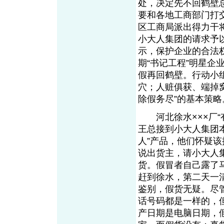
处，决定先不回鹤壁
要和各地工商部门打
区工商局派出得力干
小大人集团的请求予
示，保护企业的合法
期“书记工程”明星
假再回鹤壁。行动小
穴；人赃俱获、端掉
除假务尽”的基本策略
河北徐水×××厂“
王总接到小大人集团
人”产品，他们怀疑
说出货主，请小大人集
货。假冒者自己露了
赶到徐水，第二天一
鉴别，假货无疑。尽
话号码都是一样的，
产日期是电脑日期，