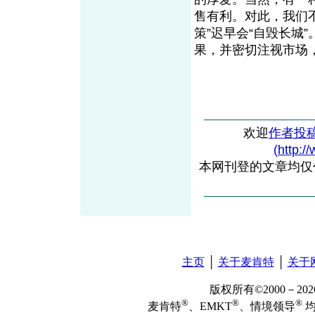
售有利。对此，我们
策”迟早会“自毁长城
果，并密切注视市场，
欢迎
作者投
(http:/
本网刊登的文章均仅
主页
│
关于麦肯特
│
关于
版权所有©2000－2
®
®
®
麦肯特
、EMKT
、情境领导
均