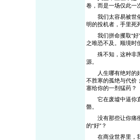
卷，而是一场仅此
我们太容易被世俗的
明的投机者，手里
我们拼命攫取“好”
之唯恐不及。顺境
殊不知，这种非黑
源。
人生哪有绝对的好
不胜寒的孤绝与代价
塞给你的一剂猛
它在废墟中逼你直
骼。
没有那些让你痛彻心
的“好”？
在商业世界里，我们