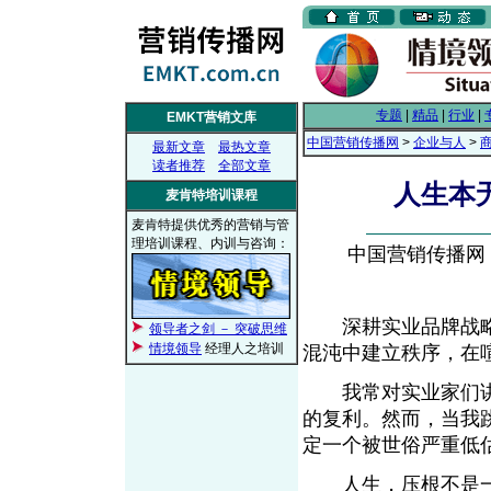
专题
|
精品
|
行业
|
EMKT营销文库
中国营销传播网
>
企业与人
>
最新文章
最热文章
读者推荐
全部文章
人生本
麦肯特培训课程
麦肯特提供优秀的营销与管
理培训课程、内训与咨询：
中国营销传播网， 2
深耕实业品牌战略
领导者之剑 － 突破思维
情境领导
经理人之培训
混沌中建立秩序，
我常对实业家们讲
的复利。然而，当我
定一个被世俗严重
人生，压根不是一