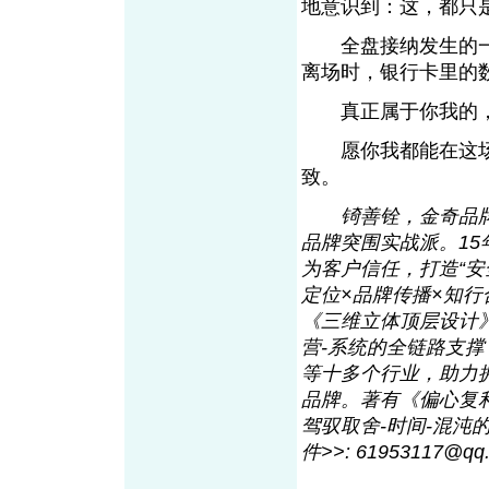
地意识到：这，都
全盘接纳发生的一
离场时，银行卡里
真正属于你我的，
愿你我都能在这场
致。
锜善铨，金奇品
品牌突围实战派。1
为客户信任，打造“
定位×品牌传播×知行
《三维立体顶层设计
营-系统的全链路支
等十多个行业，助力
品牌。著有《偏心复
驾驭取舍-时间-混沌的长
件>>: 61953117@q
q