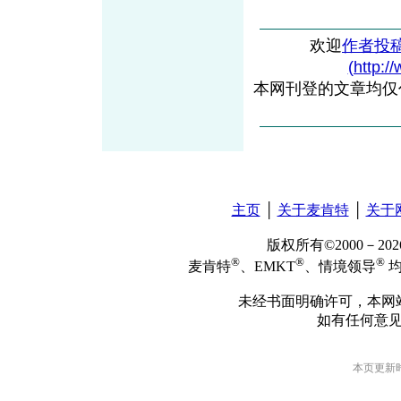
欢迎
作者投
(http:/
本网刊登的文章均仅
主页
│
关于麦肯特
│
关于
版权所有©2000－2
®
®
®
麦肯特
、EMKT
、情境领导
均
未经书面明确许可，本网
如有任何意
本页更新时间: