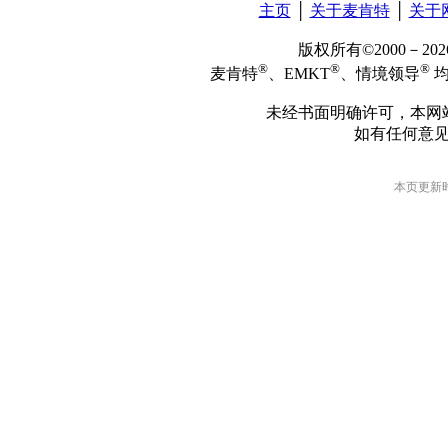
主页
│
关于麦肯特
│
关于
版权所有©2000－2
®
®
®
麦肯特
、EMKT
、情境领导
均
未经书面明确许可，本网
如有任何意
本页更新时间: