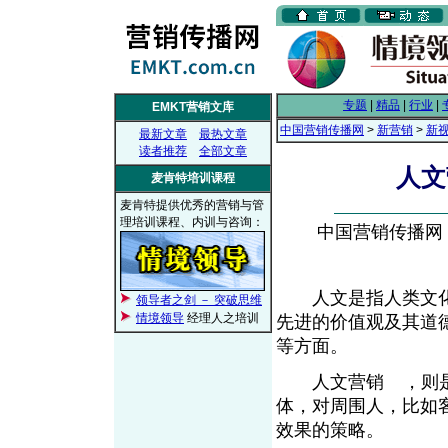
专题
|
精品
|
行业
|
EMKT营销文库
中国营销传播网
>
新营销
>
新
最新文章
最热文章
读者推荐
全部文章
人文
麦肯特培训课程
麦肯特提供优秀的营销与管
理培训课程、内训与咨询：
中国营销传播网， 2
人文是指人类文化
领导者之剑 － 突破思维
情境领导
经理人之培训
先进的价值观及其道
等方面。
人文营销
，则
From EMKT.com.cn
体，对周围人，比如
效果的策略。