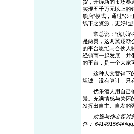
货，开辟新的市场赛
实现五千万元以上的
锁店”模式，通过“公
线下之资源，更好地
常总说：“优乐酒在
是两翼，这两翼逐渐会
的平台思维与合伙人
经销商一起发展，并
的平台，是一个大家
这种人文营销下的
坦诚；没有算计，只
优乐酒人用自己饱
景。充满情感与关怀
发挥出自主、自发的
欢迎与作者探讨您的观
件： 641491564@q
q