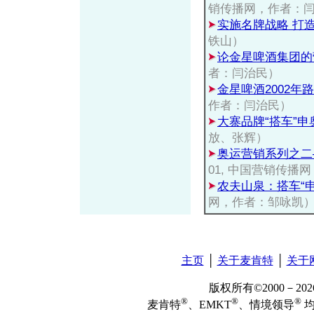
销传播网，作者：
实施名牌战略 打
铁山）
论金星啤酒集团的
者：闫治民）
金星啤酒2002年
作者：闫治民）
大寨品牌“搭车”
放、张辉）
奥运营销系列之二
01, 中国营销传播
农夫山泉：搭车“申
网，作者：邹咏凯
主页
│
关于麦肯特
│
关于
版权所有©2000－2
®
®
®
麦肯特
、EMKT
、情境领导
均