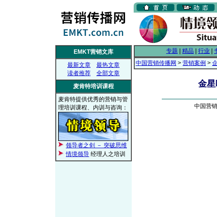
专题
|
精品
|
行业
|
EMKT营销文库
中国营销传播网
>
营销案例
>
最新文章
最热文章
读者推荐
全部文章
金星
麦肯特培训课程
麦肯特提供优秀的营销与管
中国营销传
理培训课程、内训与咨询：
领导者之剑 － 突破思维
情境领导
经理人之培训