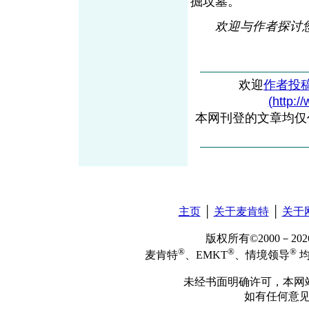
掘坟墓。
欢迎与作者探讨您的观
欢迎
作者投
(http:/
本网刊登的文章均仅
主页
│
关于麦肯特
│
关于
版权所有©2000－2
®
®
®
麦肯特
、EMKT
、情境领导
均
未经书面明确许可，本网
如有任何意