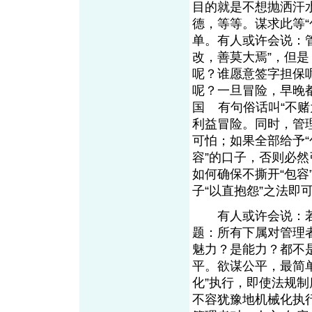
目的就是不想抛洒汗
德，等等。谋求此等
单。有人或许会说：
改，善莫大焉”，但
呢？谁愿意签字担保
呢？一旦冒险，早晚
国
有句俗话叫“不
From EMKT.com.cn
利益冒险。同时，管理
可怕；如果全部给予“
容”的口子，否则必
如何确保不撕开“包容
子“以直抱怨”之法
有人或许会说：若
题：所有下属对管理
魅力？是能力？都不
平。欲谋公平，最简
化”执行，即使法规
不容犹豫地机械化执