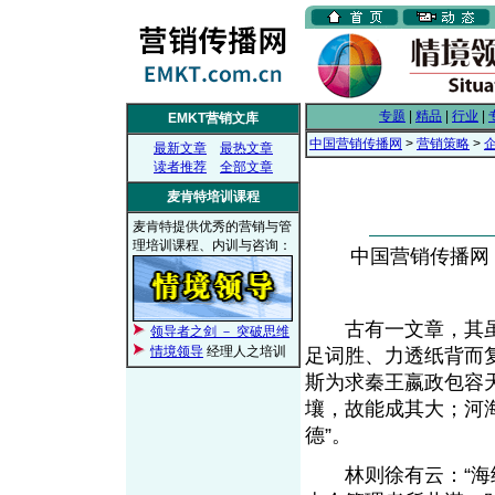
专题
|
精品
|
行业
|
EMKT营销文库
中国营销传播网
>
营销策略
>
最新文章
最热文章
读者推荐
全部文章
麦肯特培训课程
麦肯特提供优秀的营销与管
理培训课程、内训与咨询：
中国营销传播网， 2
古有一文章，其虽
领导者之剑 － 突破思维
情境领导
经理人之培训
足词胜、力透纸背而
斯为求秦王嬴政包容
壤，故能成其大；河
德”。
林则徐有云：“海纳