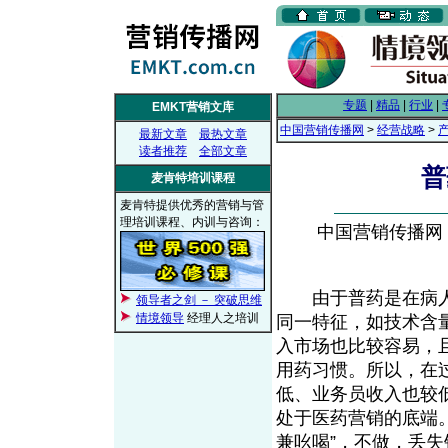
专题
|
精品
|
行业
|
EMKT营销文库
中国营销传播网
>
经营战略
>
最新文章
最热文章
读者推荐
全部文章
普
麦肯特培训课程
麦肯特提供优秀的营销与管
理培训课程、内训与咨询：
中国营销传播网， 2
由于普药是在病人
领导者之剑 － 突破思维
情境领导
经理人之培训
同一特征，如技术含
入市场也比较容易，
用药习惯。所以，在
低、业务员收入也较低
处于医药营销的底端
兼吆喝”，不做，丢