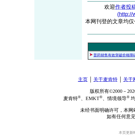
欢迎
作者投
(http:/
本网刊登的文章均仅
普药销售有效突破价格障
主页
│
关于麦肯特
│
关于
版权所有©2000－2
®
®
®
麦肯特
、EMKT
、情境领导
均
未经书面明确许可，本网
如有任何意
本页更新时间: