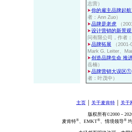
志营）
你的雇主品牌起航
者：Ann Zuo）
品牌是老虎
（20
设计营销的新景观
问有限公司，作者：
品牌拓展
（2001
Mark G. Leiter、Ma
创造品牌生命 推
岳楠）
品牌营销大误区①
者：叶茂中）
主页
│
关于麦肯特
│
关于
版权所有©2000－2
®
®
®
麦肯特
、EMKT
、情境领导
均