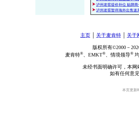
泸州老窖提价补位 贴牌商
泸州老窖暂停海外出售迷
主页
│
关于麦肯特
│
关于
版权所有©2000－2
®
®
®
麦肯特
、EMKT
、情境领导
均
未经书面明确许可，本网
如有任何意
本页更新时间: