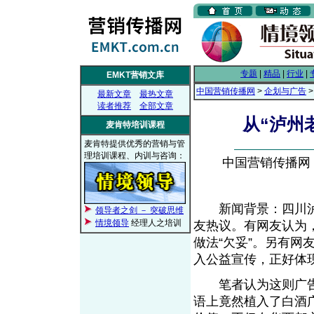
专题
|
精品
|
行业
|
EMKT营销文库
中国营销传播网
>
企划与广告
最新文章
最热文章
读者推荐
全部文章
从“泸州
麦肯特培训课程
麦肯特提供优秀的营销与管
理培训课程、内训与咨询：
中国营销传播网， 2
新闻背景：四川泸
领导者之剑 － 突破思维
情境领导
经理人之培训
友热议。有网友认为
做法“欠妥”。另有
入公益宣传，正好体现
笔者认为这则广告植
语上竟然植入了白酒