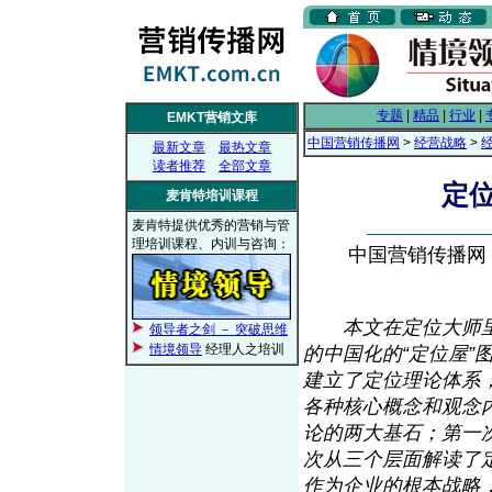
专题
|
精品
|
行业
|
EMKT营销文库
中国营销传播网
>
经营战略
>
最新文章
最热文章
读者推荐
全部文章
定
麦肯特培训课程
麦肯特提供优秀的营销与管
理培训课程、内训与咨询：
中国营销传播网， 2
本文在定位大师
领导者之剑 － 突破思维
情境领导
经理人之培训
的中国化的“定位屋
建立了定位理论体系
各种核心概念和观念
论的两大基石；第一
次从三个层面解读了
作为企业的根本战略