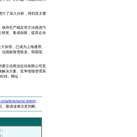
进行了深入分析，得到其主要
保持生产稳定等方法推进汽
主研发、集成创新，提高企业
大大加强，已成为上海通用、
、法国标致雪铁龙、韩国现
赛立信商业征信有限公司竞
体解决方案、竞争情报管理系
63639。网址：
article/send.shtml)
。
点，敬请读者注意判断。
光）
康）