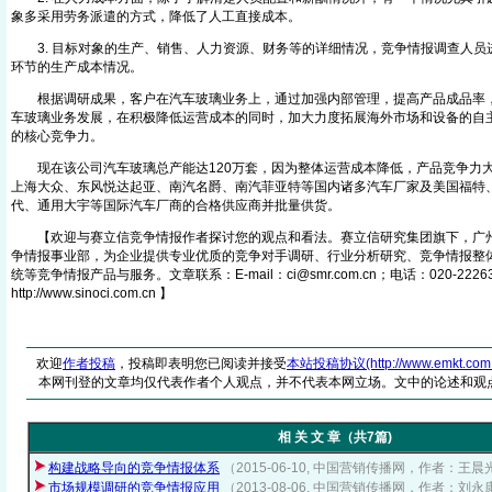
象多采用劳务派遣的方式，降低了人工直接成本。
3. 目标对象的生产、销售、人力资源、财务等的详细情况，竞争情报调查人员
环节的生产成本情况。
根据调研成果，客户在汽车玻璃业务上，通过加强内部管理，提高产品成品率，
车玻璃业务发展，在积极降低运营成本的同时，加大力度拓展海外市场和设备的自
的核心竞争力。
现在该公司汽车玻璃总产能达120万套，因为整体运营成本降低，产品竞争力
上海大众、东风悦达起亚、南汽名爵、南汽菲亚特等国内诸多汽车厂家及美国福特
代、通用大宇等国际汽车厂商的合格供应商并批量供货。
【欢迎与赛立信竞争情报作者探讨您的观点和看法。赛立信研究集团旗下，广州
争情报事业部，为企业提供专业优质的竞争对手调研、行业分析研究、竞争情报整
统等竞争情报产品与服务。文章联系：E-mail：ci@sm
r
.com.cn；电话：020-222
http://www.sinoc
i
.com.cn 】
欢迎
作者投稿
，投稿即表明您已阅读并接受
本站投稿协议(http://www.emkt.com.cn/
本网刊登的文章均仅代表作者个人观点，并不代表本网立场。文中的论述和观
相 关 文 章（共7篇)
构建战略导向的竞争情报体系
（2015-06-10, 中国营销传播网，作者：王晨
市场规模调研的竞争情报应用
（2013-08-06, 中国营销传播网，作者：刘永