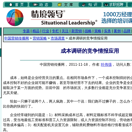
专题
|
精品
|
行业
|
专栏
|
关注
|
新营销
|
战略
|
策略
|
实务
|
案例
|
品牌
中国营销传播网
>
营销策略
>
市场调查
> 成本调研的竞争情报应用
成本调研的竞争情报应用
中国营销传播网， 2011-11-18， 作者:
叶伟强
， 访问人数: 
成本，始终是企业经营关注的重点。在相同市场条件下，一个成本控制得好的企
成本控制不好的企业就可能不赚钱，甚至导致经营不下去的结果。企业的竞争是全
能取决于某一方面的优势。目前中国
的市场状况，大多数行业都是充分竞争甚至
From EMKT.com.cn
尤其关键。
恰如一只狮子追两个人，两人疯跑，其中一个说：我们跑不过狮子的，怎么办？
比你跑的快就行了。
企业经常碰到的问题是：1）材料采购成本过高，材料定额标准不科学或超定额
过高，受当地最低工资标准和普工人力资源限制，或人力资源控制不到位，劳动效
导致成本偏高；3）相关配套机关设置冗余，辅助类耗费物料市场价格行情看涨或
高。