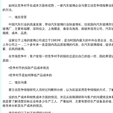
如何比竞争对手在成本方面有优势，一家汽车玻璃企业与赛立信竞争情报事业部
的方法。
一、项目背景
中国汽车行业的高速发展，带动汽车玻璃行业快速增长。目前国内汽车玻璃市场
玻璃厂，主要有福耀、深圳信义、上海耀皮、秦皇岛海燕、南玻奔迅等公司。汽车
规模、成本、品质。
这家位于上海的玻璃公司成立于1983年，是当时国内最大的中外合资企业，也
上市公司之一，二十多年来一直是国内高品质玻璃的代表。在汽车玻璃领域，提供
窗、后风挡玻璃。
在市场竞争中，客户发现一些竞争对手的报价总是比自己的低一些，因此希望进
原因：
•竞争对手的实际产品成本情况
•竞争对手是如何降低产品成本的
二、项目沟通
赛立信竞争情报研究人员经过判断和分析，认为应该采用竞争情报的方式，了
业的生产成本和销售成本方面的情况。并且从前期调研和与客户的沟通情况来看
就是要了解清楚目标企业有多少生产工人、产量如何、主要有那些生产设备及价值
格等来分析其生产成本的情况。