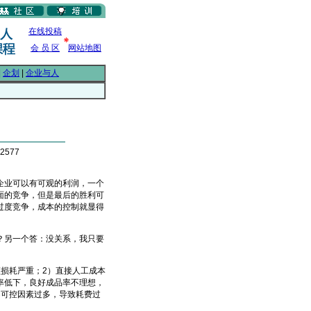
在线投稿
会 员 区
网站地图
|
企划
|
企业与人
2577
业可以有可观的利润，一个
面的竞争，但是最后的胜利可
过度竞争，成本的控制就显得
另一个答：没关系，我只要
损耗严重；2）直接人工成本
率低下，良好成品率不理想，
不可控因素过多，导致耗费过