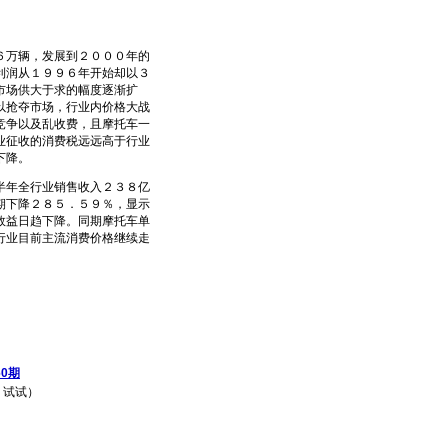
万辆，发展到２０００年的
利润从１９９６年开始却以３
市场供大于求的幅度逐渐扩
以抢夺市场，行业内价格大战
竞争以及乱收费，且摩托车一
业征收的消费税远远高于行业
下降。
年全行业销售收入２３８亿
期下降２８５．５９％，显示
效益日趋下降。同期摩托车单
行业目前主流消费价格继续走
60期
试试）