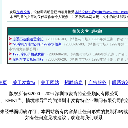
欢迎
作者投稿
，投稿即表明您已阅读并接受
本站投稿协议(http://www.emkt.com.cn/
本网刊登的文章均仅代表作者个人观点，并不代表本网立场。文中的论述和观
相 关 文 章（共4篇)
冷季不淡的哈雷摩托
（2000-07-03, 《销售与市场》1996年第五期，作者
“96摩托车市场分析” 97市场预测
（2000-07-03, 《销售与市场》1997
市场研究有限公司）
1996摩托价格战犹酣
（2000-06-30, 《销售与市场》1996年第八期，作
摩托车专卖店应慎行
（2000-06-29, 《销售与市场》1998年第十期，作者
主页
│
关于麦肯特
│
关于网站
│
招聘信息
│
广告服务
│
联系方
版权所有©2000－2026 深圳市麦肯特企业顾问有限公司
®
®
®
、EMKT
、情境领导
均为深圳市麦肯特企业顾问有限公司的
未经书面明确许可，本网站所有内容禁止任何形式的复制和转载
如有任何意见或建议，欢迎与我们联系