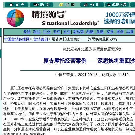
专题
|
精品
|
行业
|
专栏
|
关注
|
新营销
|
战略
|
策略
|
实务
|
案例
|
品牌
中国营销传播网
>
营销案例
> 厦杏摩托经营案例——深思换将重回沙场
乱战无奈身负重伤 深思换将重回沙场
厦杏摩托经营案例——深思换将重回
中国经营报， 2001-09-12， 访问人数: 11319
厦门厦杏摩托有限公司是由台湾庆丰集团旗下的核心企业三阳工业有限公司同厦
合资的摩托车专业制造公司。是厦门市唯一的摩托车生产厂家，也是福建省重点建
产至今，厦杏摩托走过了一条曲折的路，有成功也有失败。在企业成立之初，曾有
列、野狼系列、阿凡提系列、警车系列；踏板车阿帝拉系列、风速系列、悍将系列
机种，由于质量过硬，在国内曾风靡一时，年销量突破６万辆，销售额超过６个亿
有重要的地位。但由于企业过于乐观估计国内市场，内外两方面的战略决策失误，
００１年中旬，企业处于近乎于瘫痪状态。在这种情况下，企业以冷静客观的态度
在国外市场上创造过辉煌业绩的以黄光武为首的领导班子，改变了原来的市场定位
生机。分析厦杏摩托经营案例，可以让企业更加重视对现实市场环境的分析，制定
看本期“厦杏摩托经营案例”。