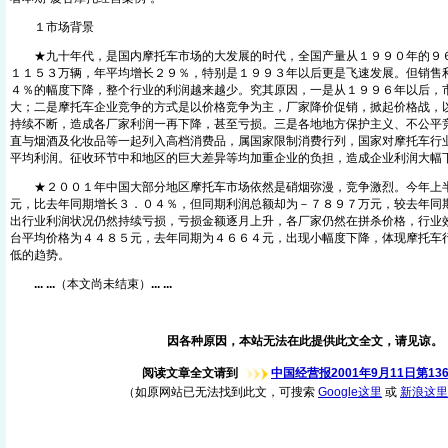
１市场背景
★九十年代，是国内摩托车市场的大发展的时代，全国产量从１９９０年的９６
１１５３万辆，年平均增长２９％，特别是１９９３年以后更是飞速发展。但销售
４％的幅度下降，整个行业的利润越来越少。究其原因，一是从１９９６年以后，
大；二是摩托车企业竞争的方式是以价格竞争为主，厂家降价促销，掀起价格战，
持续不断，造成各厂家利润一再下降，甚至亏损。三是各地地方保护主义、不公平
直与烟酒及化妆品等一起列入高档消费品，属国家限制消费行列，国家对摩托车行
平均利润。征收环节中和地区的巨大差异等均加重企业的负担，造成企业利润大幅
★２００１年中国大部分地区摩托车市场依然是硝烟弥漫，竞争激烈。今年上半
元，比去年同期增长３．０４％，但同期利润总额却为－７８９７万元，较去年同
出行业利润状况仍然持续亏损，亏损金额逐月上升，各厂家仍然在拼杀价格，行业
台平均价格为４４８５元，去年同期为４６６４元，出现小幅度下降，体现摩托车
低的趋势。
... ...
（本文尚未结束）
... ...
因各种原因，本站无法在此提供此文全文，请见谅。
阅读文章全文请到
中国经营报2001年9月11日第13
（如原网站已无法找到此文，可搜索
Google这里
或
新浪这里