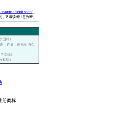
article/send.shtml)
。
点，敬请读者注意判断。
：李国祥）
年第一期，作者：南京新动态
者：李崇强）
：程壮德）
法
注册商标