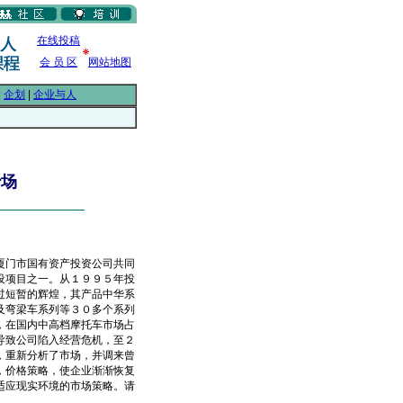
在线投稿
会 员 区
网站地图
|
企划
|
企业与人
沙场
门市国有资产投资公司共同
设项目之一。从１９９５年投
过短暂的辉煌，其产品中华系
及弯梁车系列等３０多个系列
，在国内中高档摩托车市场占
导致公司陷入经营危机，至２
，重新分析了市场，并调来曾
，价格策略，使企业渐渐恢复
适应现实环境的市场策略。请