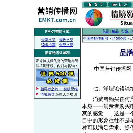
专题
|
精品
|
行业
|
EMKT营销文库
中国营销传播网
>
品牌经纬
> 
最新文章
最热文章
读者推荐
全部文章
品
麦肯特培训课程
麦肯特提供优秀的营销与管
理培训课程、内训与咨询：
中国营销传播网， 2
七、洋理论错误地
领导者之剑 － 突破思维
情境领导
经理人之培训
消费者购买任何产
本身——消费者购买
爽的感觉——这是一
目中的形象往往不是
种可以满足需求、提