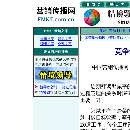
专题
|
精品
|
行业
|
EMKT营销文库
中国营销传播网
>
营销策略
>
最新文章
最热文章
读者推荐
全部文章
竞争
麦肯特培训课程
麦肯特提供优秀的营销与管
理培训课程、内训与咨询：
中国营销传播网， 2
近期拜读郎咸平的
领导者之剑 － 突破思维
情境领导
经理人之培训
过程管理的关系时深
重要一环。
郎咸平举了炒菜的
就叫做目标管理，至
20道工序，每个工