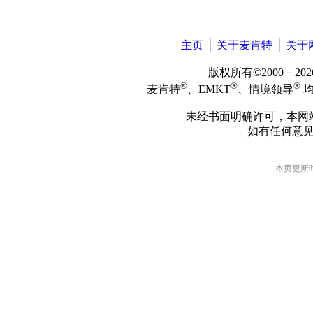
主页
│
关于麦肯特
│
关于
版权所有©2000－2
®
®
®
麦肯特
、EMKT
、情境领导
均
未经书面明确许可，本网
如有任何意
本页更新时间: