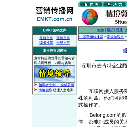
专题
|
精品
|
行业
|
EMKT营销文库
中国营销传播网
>
麦肯特观点
>
最新文章
最热文章
读者推荐
全部文章
麦肯特培训课程
麦肯特提供优秀的营销与管
理培训课程、内训与咨询：
深圳市麦肯特企业顾问有
领导者之剑 － 突破思维
情境领导
经理人之培训
互联网接入服务商
殊的利益。他们可能
式操作的。
iBelon
g
.com
体，都能把成员的关系