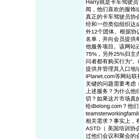
Harry就是卡车驾
闻，他们喜欢的服饰
真正的卡车驾驶员协会
经和一些类似组织达
外12个团体。根据协议，
名单，并向会员提供
他服务项目。该网站
75%，另外25%归
问者都有购买行为”。iB
提供并管理其入口地址
iPlane
t
.com等网
关键的问题需要考虑
上述服务？为什么他们不
切？如果这片市场真
给iBelon
g
.com？他
teamsterworkingfamil
相关需求？事实上，
ASTD（ 美国培训
过他们会议和聚会的