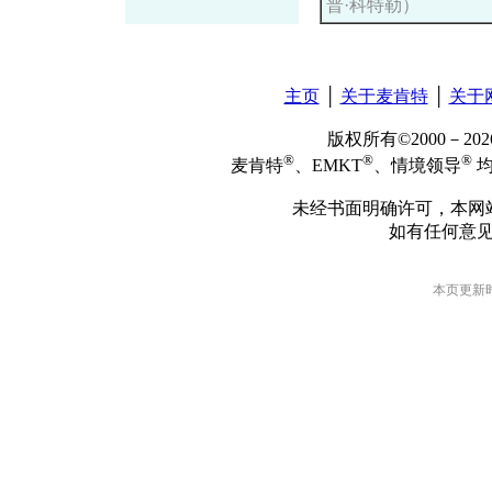
普·科特勒）
主页
│
关于麦肯特
│
关于
版权所有©2000－2
®
®
®
麦肯特
、EMKT
、情境领导
均
未经书面明确许可，本网
如有任何意
本页更新时间: