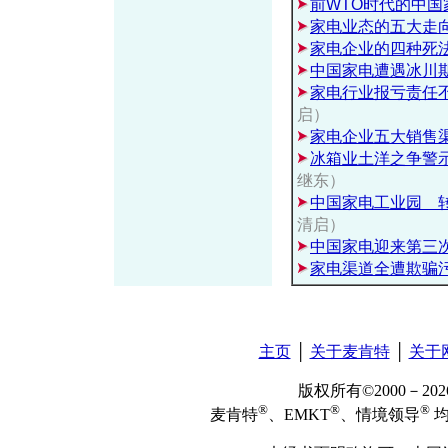
前WTO时代的中国
家电业态的五大走
家电企业的四种死
中国家电遭遇冰川
家电行业报亏责任
启）
家电企业五大销售
冰箱业土洋之争警
继东）
中国家电工业园 
清启）
中国家电迎来第三
家电渠道全遭欺骗
主页
│
关于麦肯特
│
关于
版权所有©2000－2
®
®
®
麦肯特
、EMKT
、情境领导
均