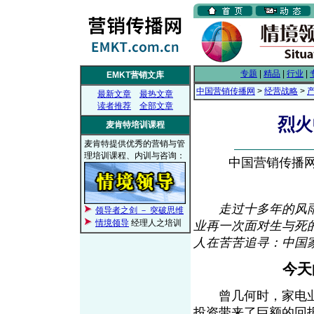
专题
|
精品
|
行业
|
EMKT营销文库
中国营销传播网
>
经营战略
>
最新文章
最热文章
读者推荐
全部文章
烈火
麦肯特培训课程
麦肯特提供优秀的营销与管
理培训课程、内训与咨询：
中国营销传播网， 
走过十多年的风
领导者之剑 － 突破思维
情境领导
经理人之培训
业再一次面对生与死
人在苦苦追寻：中国
今天
曾几何时，家电业
投资带来了巨额的回