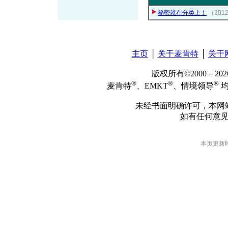
秘密就在分类上！
（201
主页
│
关于麦肯特
│
关于
版权所有©2000－2
®
®
®
麦肯特
、EMKT
、情境领导
均
未经书面明确许可，本网
如有任何意
本页更新时间: