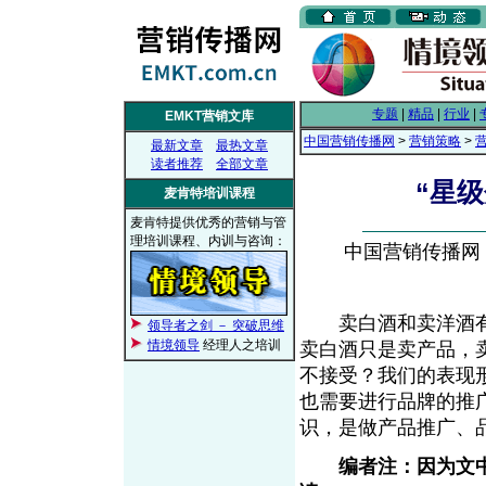
专题
|
精品
|
行业
|
EMKT营销文库
中国营销传播网
>
营销策略
>
最新文章
最热文章
读者推荐
全部文章
“星
麦肯特培训课程
麦肯特提供优秀的营销与管
理培训课程、内训与咨询：
中国营销传播网， 2
卖白酒和卖洋酒有
领导者之剑 － 突破思维
情境领导
经理人之培训
卖白酒只是卖产品，
不接受？我们的表现
也需要进行品牌的推
识，是做产品推广、
编者注：因为文