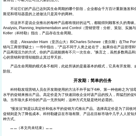
装饰色，不断为公司注入新的活力。
不论它们的产品已达到其生命周期的哪个阶段，企业都会千方百计重新激发和保
斯尼和塔珀器皿的上述做法只是其中的两种。
但这并不是说企业推出的每种产品都有很好的运气，都能得到顾客长久的青睐。Marketi
Analysis, Planning, Implementation and Control（营销管理：分析、策划、
Kotler（科特勒）指出，产品存在生命周期。
但是，Alexander Hiam（亚历山大）和Charles Schewe（查尔斯）在The Portable
销与工商管理硕士）一书中指出，“产品不同于人类之处在于，如果你在产品管理和
产品再现活力的方式，你的产品就能拥有不只一次生命。”换言之，虽然多数商品和
心的营销和管理却能防止其过早夭折。
产品生命周期的模式各不相同，此处所谈的是最基本的模式，它具有开发期、成
阶段。
开发期：简单的任务
科特勒发现营销人员在开发期使用的方法不外乎如下4种。第一种他称之为“掠取
水平的促销来推出产品。高定价是为了快速回收企业对该产品的投入，而猛烈的促
场。当市场大多对你的产品一无所知时，这种方式无疑是绝对必需的。
“慢攻法”则是以高定价和低水平的促销方式推出产品。选择高定价是为了回收对
促销则是为了降低成本。科特勒建议在市场有限、产品在目标市场中几乎人人皆知
种方式。
... ...
（本文尚未结束）
... ...