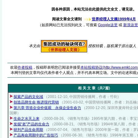
因各种原因，本站无法在此提供此文全文，请见谅。
阅读文章全文请到
世界经理人文摘1999年4月
（如原网站已无法找到此文，可搜索
Google这里
或
新浪这里
本文由
授权转载，版权属于原出版人
欢迎
作者投稿
，投稿即表明您已阅读并接受
本站投稿协议(http://www.emkt.com.cn/
本网刊登的文章均仅代表作者个人观点，并不代表本网立场。文中的论述和观
相 关 文 章（共7篇)
探索产品的文化域
（2001-12-10, 中国营销传播网，作者：竹剑）
创造品牌生命 推进现代营销
（2001-03-02, 中国营销传播网，作者：刘岳楠
第六章 营造企业价值观 永保企业生命力
（2000-12-20, 深圳市麦肯
国卿）
生命之水天上来
（2000-08-26, 《销售与市场》1995年第六期，作者：
发掘“老”产品的生命力
（2000-08-21, 《销售与市场》1994年第八期，
研判产品生命周期
（2000-07-04, 《销售与市场》2000年第一期，作者
产品寿命周期中的广告技巧
（2000-06-30, 《销售与市场》1996年第五