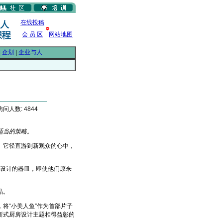
在线投稿
会 员 区
网站地图
|
企划
|
企业与人
访问人数: 4844
适当的策略。
力。它径直游到新观众的心中，
新设计的器皿，即使他们原来
晶。
“小美人鱼”作为首部片子
新式厨房设计主题相得益彰的