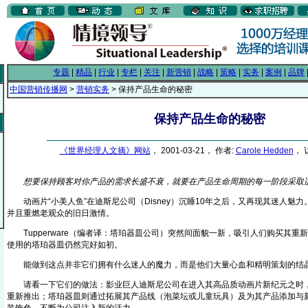
专题
|
精品
|
行业
|
专栏
|
关注
|
新营销
|
战略
|
策略
|
实务
|
案例
|
品牌
中国营销传播网
>
营销实务
> 保持产品生命的秘密
保持产品生命的秘密
《世界经理人文摘》网站
， 2001-03-21， 作者:
Carole Hedden
， 
想要保持顾客对你产品的需求长盛不衰，就要在产品生命周期的每一阶段采取
动画片“小美人鱼”在迪斯尼公司（Disney）沉睡10年之后，又再现其迷人魅
并且重燃老观众的旧日激情。
Tupperware（编者译：塔珀器皿公司）突然间面貌一新，吸引人们购买其重
使用的塔珀器皿仍然完好如初。
能做到这点并非它们拥有什么迷人的魔力，而是他们大量心血和精明策划的结
请看一下它们的做法：影业巨人迪斯尼公司在进入其高品质动画片新纪元之时，将
重新推出；塔珀器皿则通过拓展其产品线（泡菜坛或儿童玩具）及为其产品添加与