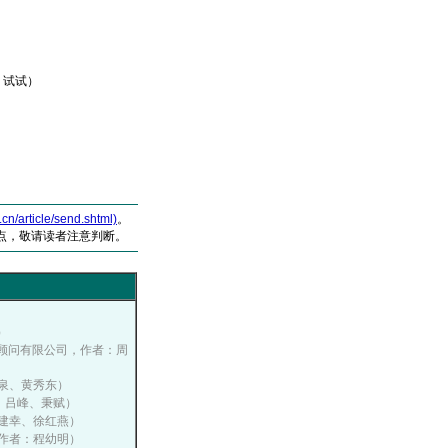
试试）
article/send.shtml)
。
点，敬请读者注意判断。
）
特企业顾问有限公司，作者：周
李宝泉、黄秀东）
作者：吕峰、秉赋）
：罗建幸、徐红燕）
期，作者：程幼明）