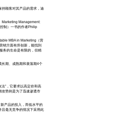
持顾客对其产品的需求，迪
ng Management:
实施与控制）一书的作者Philip
 MBA in Marketing（营
营销方面有所创新，能找到
服务的生命是有限的，但精
长期、成熟期和衰落期4个
法”，它要求以高定价和高
销攻势则是为了迅速渗透市
新产品的投入，而低水平的
并且毫无竞争的情况下采用此