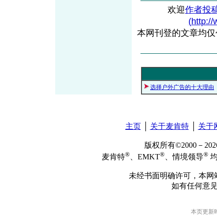
欢迎
作者投
(http:/
本网刊登的文章均仅
选择户外广告的十大理由
主页
│
关于麦肯特
│
关于
版权所有©2000－2
®
®
®
麦肯特
、EMKT
、情境领导
均
未经书面明确许可，本网
如有任何意
本页更新时间: