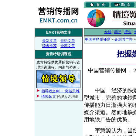
专题
|
精品
|
行业
|
EMKT营销文库
中国营销传播网
>
企划与广告
最新文章
最热文章
读者推荐
全部文章
把握
麦肯特培训课程
麦肯特提供优秀的营销与管
理培训课程、内训与咨询：
中国营销传播网， 200
中国
经济的快
领导者之剑 － 突破思维
From EMKT.com.cn
情境领导
经理人之培训
型城市，完善的地铁
传播能力日渐强大的
媒介渠道。然而地铁
用地铁广告的优势。
宇慧源认为，当经